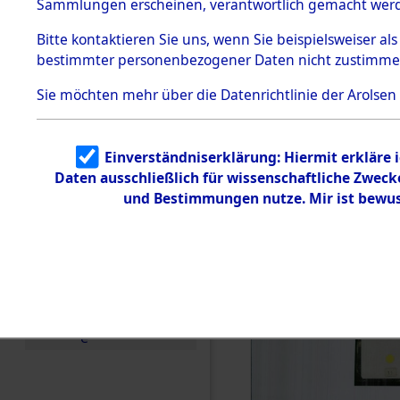
0000 (846
Sammlungen erscheinen, verantwortlich gemacht wer
Todesmärsche
5.3.1 Alliierte
Bitte
kontaktieren
Sie uns, wenn Sie beispielsweiser al
Erhebungen
bestimmter personenbezogener Daten nicht zustimme
zu
Todesmärsch
en
Sie möchten mehr über die Datenrichtlinie der Arolsen
5.3.2
Versuchte
Identifizierun
Einverständniserklärung: Hiermit erkläre 
g
Daten ausschließlich für wissenschaftliche Zwec
5.3.3
Todesmärsch
und Bestimmungen nutze. Mir ist bewus
e /
Identifikation
unbekannter
Toter
5.3.5
Grabermittlu
ng /
Friedhofsplän
e