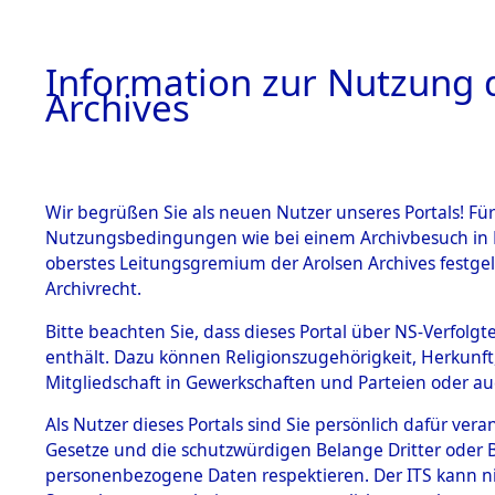
Information zur Nutzung d
Archives
HOME
BESTANDSBESCHREIBUNG
ARCHIVAL
Wir begrüßen Sie als neuen Nutzer unseres Portals! Für
Nutzungsbedingungen wie bei einem Archivbesuch in B
oberstes Leitungsgremium der Arolsen Archives festg
Archivrecht.
BESTÄNDE
Bitte beachten Sie, dass dieses Portal über NS-Verfolgte
Listen von
enthält. Dazu können Religionszugehörigkeit, Herkunf
Mitgliedschaft in Gewerkschaften und Parteien oder auc
Konzentra
1.
Inhaftierungsdoku
mente
Als Nutzer dieses Portals sind Sie persönlich dafür vera
Todesmärs
Gesetze und die schutzwürdigen Belange Dritter oder B
5. Verschiedenes
personenbezogene Daten respektieren. Der ITS kann nic
5.3