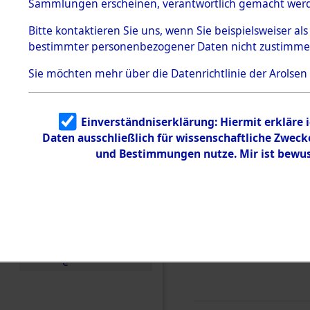
0007 (846
Sammlungen erscheinen, verantwortlich gemacht wer
Todesmärsche
5.3.1 Alliierte
Bitte
kontaktieren
Sie uns, wenn Sie beispielsweiser al
Erhebungen
bestimmter personenbezogener Daten nicht zustimme
zu
Todesmärsch
en
Sie möchten mehr über die Datenrichtlinie der Arolsen
5.3.2
Versuchte
Identifizierun
Einverständniserklärung: Hiermit erkläre 
g
Daten ausschließlich für wissenschaftliche Zwec
5.3.3
Todesmärsch
und Bestimmungen nutze. Mir ist bewus
e /
Identifikation
unbekannter
Toter
5.3.5
Grabermittlu
ng /
Friedhofsplän
e