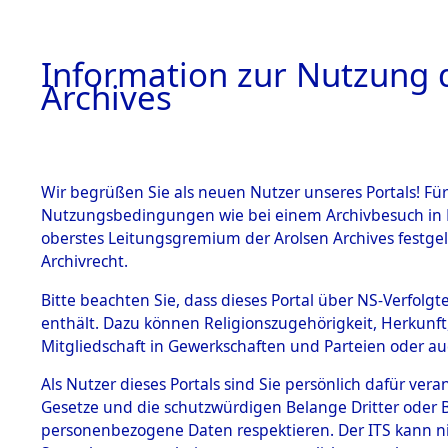
Information zur Nutzung d
Archives
HOME
BESTANDSBESCHREIBUNG
ARCHIVAL
Wir begrüßen Sie als neuen Nutzer unseres Portals! Für
Nutzungsbedingungen wie bei einem Archivbesuch in B
oberstes Leitungsgremium der Arolsen Archives festg
Archivrecht.
BESTÄNDE
Bitte beachten Sie, dass dieses Portal über NS-Verfolgte
Listen von
enthält. Dazu können Religionszugehörigkeit, Herkunf
Mitgliedschaft in Gewerkschaften und Parteien oder auc
Konzentra
1.
Inhaftierungsdoku
mente
Als Nutzer dieses Portals sind Sie persönlich dafür vera
Todesmärs
Gesetze und die schutzwürdigen Belange Dritter oder B
5. Verschiedenes
personenbezogene Daten respektieren. Der ITS kann nic
5.3