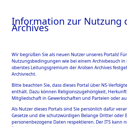
Information zur Nutzung d
Archives
HOME
BESTANDSBESCHREIBUNG
ARCHIVAL
Wir begrüßen Sie als neuen Nutzer unseres Portals! Für
Nutzungsbedingungen wie bei einem Archivbesuch in B
oberstes Leitungsgremium der Arolsen Archives festg
Archivrecht.
BESTÄNDE
Bitte beachten Sie, dass dieses Portal über NS-Verfolgte
Listen von
enthält. Dazu können Religionszugehörigkeit, Herkunf
Mitgliedschaft in Gewerkschaften und Parteien oder auc
Konzentra
1.
Inhaftierungsdoku
mente
Als Nutzer dieses Portals sind Sie persönlich dafür vera
Todesmärs
Gesetze und die schutzwürdigen Belange Dritter oder B
5. Verschiedenes
personenbezogene Daten respektieren. Der ITS kann nic
5.3