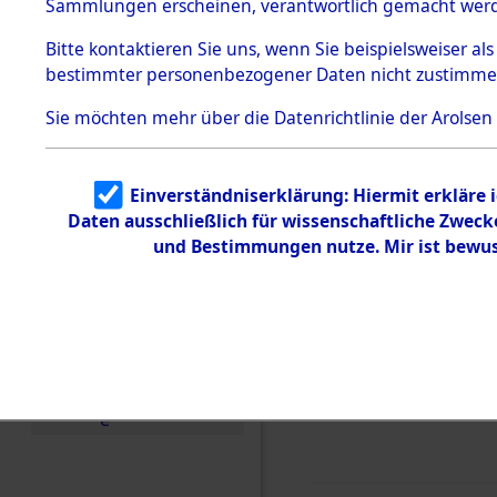
0006 (846
Sammlungen erscheinen, verantwortlich gemacht wer
Todesmärsche
5.3.1 Alliierte
Bitte
kontaktieren
Sie uns, wenn Sie beispielsweiser al
Erhebungen
bestimmter personenbezogener Daten nicht zustimme
zu
Todesmärsch
en
Sie möchten mehr über die Datenrichtlinie der Arolsen
5.3.2
Versuchte
Identifizierun
Einverständniserklärung: Hiermit erkläre 
g
Daten ausschließlich für wissenschaftliche Zwec
5.3.3
Todesmärsch
und Bestimmungen nutze. Mir ist bewus
e /
Identifikation
unbekannter
Toter
5.3.5
Grabermittlu
ng /
Friedhofsplän
e