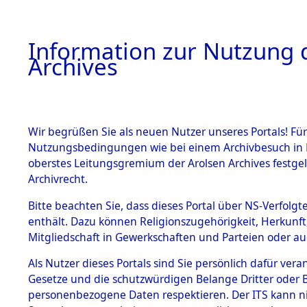
Information zur Nutzung d
Archives
HOME
BESTANDSBESCHREIBUNG
ARCHIVAL
Wir begrüßen Sie als neuen Nutzer unseres Portals! Für
Nutzungsbedingungen wie bei einem Archivbesuch in B
oberstes Leitungsgremium der Arolsen Archives festg
Archivrecht.
BESTÄNDE
Bitte beachten Sie, dass dieses Portal über NS-Verfolgte
Listen von
enthält. Dazu können Religionszugehörigkeit, Herkunf
Mitgliedschaft in Gewerkschaften und Parteien oder auc
Konzentra
1.
Inhaftierungsdoku
mente
Als Nutzer dieses Portals sind Sie persönlich dafür vera
Todesmärs
Gesetze und die schutzwürdigen Belange Dritter oder B
5. Verschiedenes
personenbezogene Daten respektieren. Der ITS kann nic
5.3