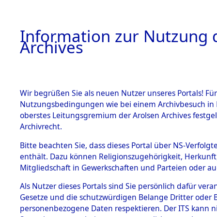
Information zur Nutzung d
Archives
HOME
BESTANDSBESCHREIBUNG
ARCHIVAL
Wir begrüßen Sie als neuen Nutzer unseres Portals! Für
Nutzungsbedingungen wie bei einem Archivbesuch in B
oberstes Leitungsgremium der Arolsen Archives festg
Archivrecht.
BESTÄNDE
Bitte beachten Sie, dass dieses Portal über NS-Verfolgte
Listen von
enthält. Dazu können Religionszugehörigkeit, Herkunf
Mitgliedschaft in Gewerkschaften und Parteien oder auc
Konzentra
1.
Inhaftierungsdoku
mente
Als Nutzer dieses Portals sind Sie persönlich dafür vera
Todesmärs
Gesetze und die schutzwürdigen Belange Dritter oder B
5. Verschiedenes
personenbezogene Daten respektieren. Der ITS kann nic
5.3