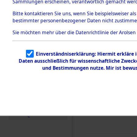
0008 (846
Sammlungen erscheinen, verantwortlich gemacht wer
Todesmärsche
5.3.1 Alliierte
Bitte
kontaktieren
Sie uns, wenn Sie beispielsweiser al
Erhebungen
bestimmter personenbezogener Daten nicht zustimme
zu
Todesmärsch
en
Sie möchten mehr über die Datenrichtlinie der Arolsen
5.3.2
Versuchte
Identifizierun
Einverständniserklärung: Hiermit erkläre 
g
Daten ausschließlich für wissenschaftliche Zwec
5.3.3
Todesmärsch
und Bestimmungen nutze. Mir ist bewus
e /
Identifikation
unbekannter
Toter
5.3.5
Grabermittlu
ng /
Friedhofsplän
e