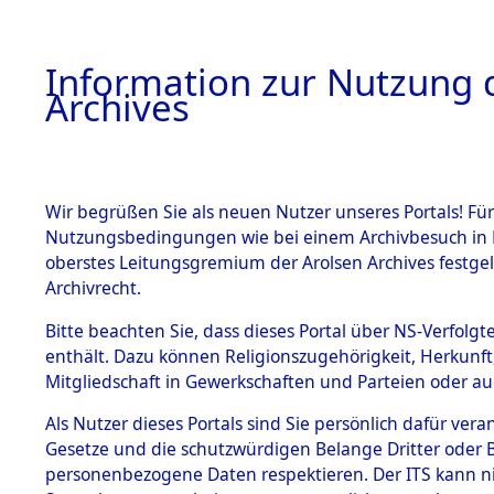
Information zur Nutzung d
Archives
HOME
BESTANDSBESCHREIBUNG
ARCHIVAL
Wir begrüßen Sie als neuen Nutzer unseres Portals! Für
Nutzungsbedingungen wie bei einem Archivbesuch in B
oberstes Leitungsgremium der Arolsen Archives festg
Archivrecht.
BESTÄNDE
Bitte beachten Sie, dass dieses Portal über NS-Verfolgte
Listen von
enthält. Dazu können Religionszugehörigkeit, Herkunf
Mitgliedschaft in Gewerkschaften und Parteien oder auc
Konzentra
1.
Inhaftierungsdoku
mente
Als Nutzer dieses Portals sind Sie persönlich dafür vera
Todesmärs
Gesetze und die schutzwürdigen Belange Dritter oder B
5. Verschiedenes
personenbezogene Daten respektieren. Der ITS kann nic
5.3