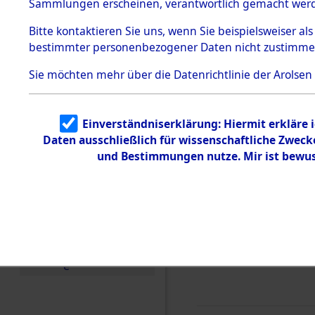
0009 (846
Sammlungen erscheinen, verantwortlich gemacht wer
Todesmärsche
5.3.1 Alliierte
Bitte
kontaktieren
Sie uns, wenn Sie beispielsweiser al
Erhebungen
bestimmter personenbezogener Daten nicht zustimme
zu
Todesmärsch
en
Sie möchten mehr über die Datenrichtlinie der Arolsen
5.3.2
Versuchte
Identifizierun
Einverständniserklärung: Hiermit erkläre 
g
Daten ausschließlich für wissenschaftliche Zwec
5.3.3
Todesmärsch
und Bestimmungen nutze. Mir ist bewus
e /
Identifikation
unbekannter
Toter
5.3.5
Grabermittlu
ng /
Friedhofsplän
e