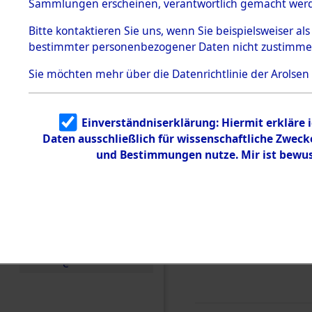
0015 (846
Sammlungen erscheinen, verantwortlich gemacht wer
Todesmärsche
5.3.1 Alliierte
Bitte
kontaktieren
Sie uns, wenn Sie beispielsweiser al
Erhebungen
bestimmter personenbezogener Daten nicht zustimme
zu
Todesmärsch
en
Sie möchten mehr über die Datenrichtlinie der Arolsen
5.3.2
Versuchte
Identifizierun
Einverständniserklärung: Hiermit erkläre 
g
Daten ausschließlich für wissenschaftliche Zwec
5.3.3
Todesmärsch
und Bestimmungen nutze. Mir ist bewus
e /
Identifikation
unbekannter
Toter
5.3.5
Grabermittlu
ng /
Friedhofsplän
e