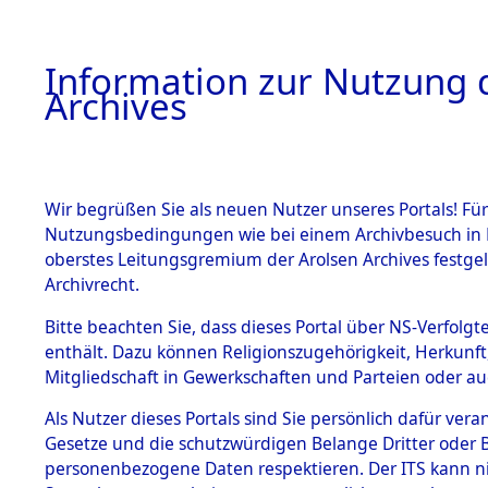
Information zur Nutzung d
Archives
HOME
BESTANDSBESCHREIBUNG
ARCHIVAL
Wir begrüßen Sie als neuen Nutzer unseres Portals! Für
Nutzungsbedingungen wie bei einem Archivbesuch in B
oberstes Leitungsgremium der Arolsen Archives festg
Archivrecht.
BESTÄNDE
Bitte beachten Sie, dass dieses Portal über NS-Verfolgte
Listen von
enthält. Dazu können Religionszugehörigkeit, Herkunf
Mitgliedschaft in Gewerkschaften und Parteien oder auc
Konzentra
1.
Inhaftierungsdoku
mente
Als Nutzer dieses Portals sind Sie persönlich dafür vera
Todesmärs
Gesetze und die schutzwürdigen Belange Dritter oder B
5. Verschiedenes
personenbezogene Daten respektieren. Der ITS kann nic
5.3