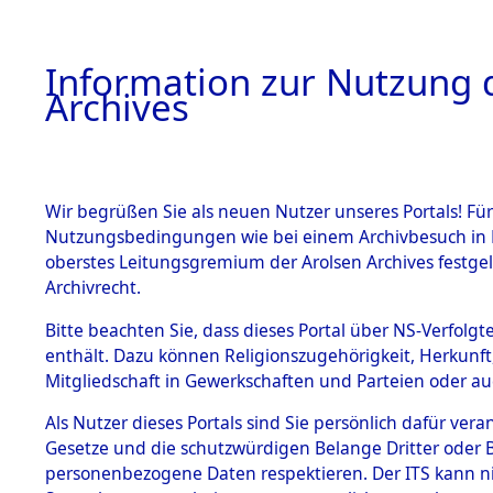
Information zur Nutzung d
Archives
HOME
BESTANDSBESCHREIBUNG
ARCHIVAL
Wir begrüßen Sie als neuen Nutzer unseres Portals! Für
Nutzungsbedingungen wie bei einem Archivbesuch in B
oberstes Leitungsgremium der Arolsen Archives festg
Archivrecht.
BESTÄNDE
Bitte beachten Sie, dass dieses Portal über NS-Verfolgte
Listen von
enthält. Dazu können Religionszugehörigkeit, Herkunf
Mitgliedschaft in Gewerkschaften und Parteien oder auc
Konzentra
1.
Inhaftierungsdoku
mente
Als Nutzer dieses Portals sind Sie persönlich dafür vera
Todesmärs
Gesetze und die schutzwürdigen Belange Dritter oder B
5. Verschiedenes
personenbezogene Daten respektieren. Der ITS kann nic
5.3