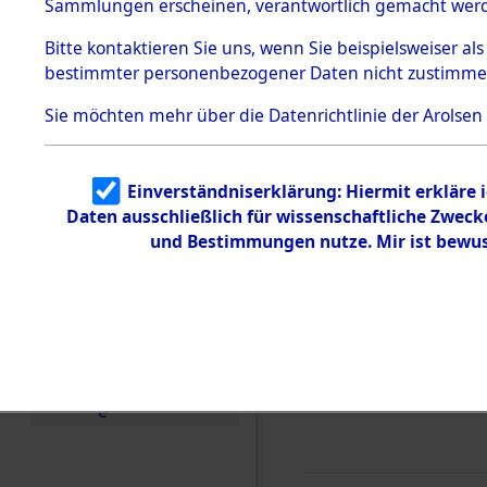
0010 (846
Sammlungen erscheinen, verantwortlich gemacht wer
Todesmärsche
5.3.1 Alliierte
Bitte
kontaktieren
Sie uns, wenn Sie beispielsweiser al
Erhebungen
bestimmter personenbezogener Daten nicht zustimme
zu
Todesmärsch
en
Sie möchten mehr über die Datenrichtlinie der Arolsen
5.3.2
Versuchte
Identifizierun
Einverständniserklärung: Hiermit erkläre 
g
Daten ausschließlich für wissenschaftliche Zwec
5.3.3
Todesmärsch
und Bestimmungen nutze. Mir ist bewus
e /
Identifikation
unbekannter
Toter
5.3.5
Grabermittlu
ng /
Friedhofsplän
e