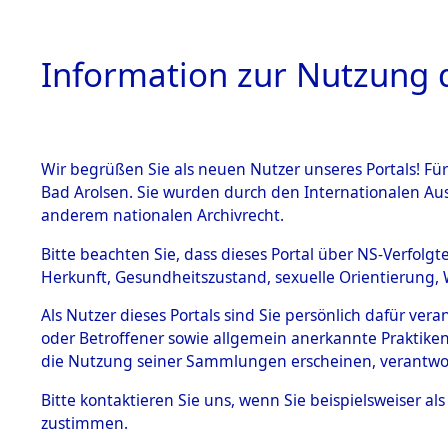
Information zur Nutzung d
Wir begrüßen Sie als neuen Nutzer unseres Portals! Fü
HOME
BESTANDSB
Bad Arolsen. Sie wurden durch den Internationalen Au
anderem nationalen Archivrecht.
BESTÄNDE
Listen von
Bitte beachten Sie, dass dieses Portal über NS-Verfolgt
Herkunft, Gesundheitszustand, sexuelle Orientierung, 
1.
von Todes
Inhaftierungsdoku
Als Nutzer dieses Portals sind Sie persönlich dafür ver
mente
oder Betroffener sowie allgemein anerkannte Praktiken
5. Verschiedenes
die Nutzung seiner Sammlungen erscheinen, verantwo
5.3
Bitte
kontaktieren
Sie uns, wenn Sie beispielsweiser a
Todesmärsche
zustimmen.
5.3.1 Alliierte
Erhebungen