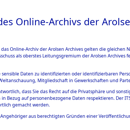
a
A
es Online-Archivs der Arolse
DIGITAL COLLEC
r das Online-Archiv der Arolsen Archives gelten die gleiche
ESCHREIBUNG
ARCHIVALE
ÜBERSICHT
BILD
sschuss als oberstes Leitungsgremium der Arolsen Archives 
 verstorbenen Opfern aus Ko
e sensible Daten zu identifizierten oder identifizierbaren Pe
Weltanschauung, Mitgliedschaft in Gewerkschaften und Partei
märschen.
→
0012 (84608684
antwortlich, dass Sie das Recht auf die Privatsphäre und sons
 in Bezug auf personenbezogene Daten respektieren. Der ITS k
rtlich gemacht werden.
0002 (84608686)
ls Angehöriger aus berechtigten Gründen einer Veröffentlic
Übergeordnetes
Listen von