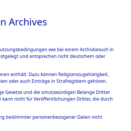
n Archives
TIONS ONLINE
n Nutzungsbedingungen wie bei einem Archivbesuch in
festgelegt und entsprechen nicht deutschem oder
nzentrationslagern und
rsonen enthält. Dazu können Religionszugehörigkeit,
en oder auch Einträge in Strafregistern gehören.
)
→
0002 (84608686)
tige Gesetze und die schutzwürdigen Belange Dritter
ann nicht für Veröffentlichungen Dritter, die durch
hung bestimmter personenbezogener Daten nicht
 verstorbenen Opfern aus Konzentrationslagern und