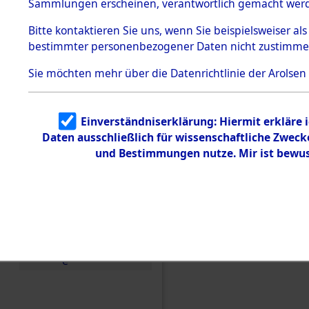
Konzentra
Sammlungen erscheinen, verantwortlich gemacht wer
Todesmärsche
5.3.1 Alliierte
Grabstätte
Bitte
kontaktieren
Sie uns, wenn Sie beispielsweiser al
Erhebungen
bestimmter personenbezogener Daten nicht zustimme
zu
0007 (846
Todesmärsch
en
Sie möchten mehr über die Datenrichtlinie der Arolsen
5.3.2
Versuchte
Identifizierun
Einverständniserklärung: Hiermit erkläre 
g
Daten ausschließlich für wissenschaftliche Zwec
5.3.3
Todesmärsch
und Bestimmungen nutze. Mir ist bewus
e /
Identifikation
unbekannter
Toter
5.3.5
Grabermittlu
ng /
Friedhofsplän
e