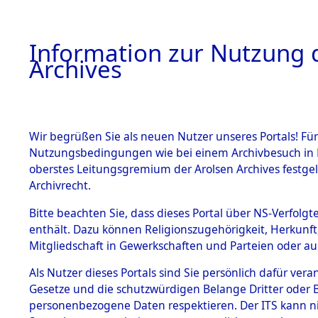
Information zur Nutzung d
Archives
HOME
BESTANDSBESCHREIBUNG
ARCHIVAL
Wir begrüßen Sie als neuen Nutzer unseres Portals! Für
Nutzungsbedingungen wie bei einem Archivbesuch in B
oberstes Leitungsgremium der Arolsen Archives festg
Archivrecht.
BESTÄNDE
Bitte beachten Sie, dass dieses Portal über NS-Verfolgte
Auswertun
enthält. Dazu können Religionszugehörigkeit, Herkunf
Mitgliedschaft in Gewerkschaften und Parteien oder auc
unbekannt
1.
Inhaftierungsdoku
mente
Als Nutzer dieses Portals sind Sie persönlich dafür vera
und unbek
Gesetze und die schutzwürdigen Belange Dritter oder B
5. Verschiedenes
personenbezogene Daten respektieren. Der ITS kann nic
5.3