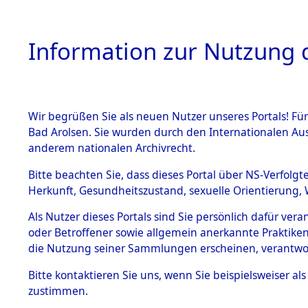
Information zur Nutzung d
Wir begrüßen Sie als neuen Nutzer unseres Portals! Fü
HOME
BESTANDSB
Bad Arolsen. Sie wurden durch den Internationalen Au
anderem nationalen Archivrecht.
BESTÄNDE
Auswertun
Bitte beachten Sie, dass dieses Portal über NS-Verfolgt
Herkunft, Gesundheitszustand, sexuelle Orientierung, 
Todesopfe
1.
Inhaftierungsdoku
Als Nutzer dieses Portals sind Sie persönlich dafür ver
mente
oder Betroffener sowie allgemein anerkannte Praktiken
Konzentrat
5. Verschiedenes
die Nutzung seiner Sammlungen erscheinen, verantwo
5.3
→
0057 (8
Bitte
kontaktieren
Sie uns, wenn Sie beispielsweiser a
Todesmärsche
zustimmen.
5.3.1 Alliierte
Erhebungen