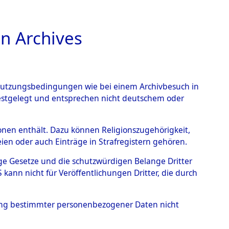
n Archives
TIONS ONLINE
n Nutzungsbedingungen wie bei einem Archivbesuch in
festgelegt und entsprechen nicht deutschem oder
nte ausländische
rsonen enthält. Dazu können Religionszugehörigkeit,
en oder auch Einträge in Strafregistern gehören.
r aus
tige Gesetze und die schutzwürdigen Belange Dritter
ann nicht für Veröffentlichungen Dritter, die durch
ätten.
→
0003 (84610232)
hung bestimmter personenbezogener Daten nicht