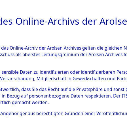
a
A
es Online-Archivs der Arolse
DIGITAL COLLEC
r das Online-Archiv der Arolsen Archives gelten die gleiche
ESCHREIBUNG
ARCHIVALE
ÜBERSICHT
BILD
sschuss als oberstes Leitungsgremium der Arolsen Archives 
gen von Daten über unbekan
e sensible Daten zu identifizierten oder identifizierbaren Pe
Weltanschauung, Mitgliedschaft in Gewerkschaften und Partei
r und unbekannte Todesopfe
antwortlich, dass Sie das Recht auf die Privatsphäre und sons
 in Bezug auf personenbezogene Daten respektieren. Der ITS k
ionslagern und deren Grabst
rtlich gemacht werden.
4610289)
ls Angehöriger aus berechtigten Gründen einer Veröffentlic