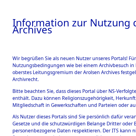
Information zur Nutzung d
Archives
HOME
BESTANDSBESCHREIBUNG
ARCHIVAL
Wir begrüßen Sie als neuen Nutzer unseres Portals! Für
Nutzungsbedingungen wie bei einem Archivbesuch in B
oberstes Leitungsgremium der Arolsen Archives festg
Archivrecht.
BESTÄNDE
Bitte beachten Sie, dass dieses Portal über NS-Verfolgte
Auswertun
enthält. Dazu können Religionszugehörigkeit, Herkunf
Mitgliedschaft in Gewerkschaften und Parteien oder auc
unbekannt
1.
Inhaftierungsdoku
mente
Als Nutzer dieses Portals sind Sie persönlich dafür vera
und unbek
Gesetze und die schutzwürdigen Belange Dritter oder B
5. Verschiedenes
personenbezogene Daten respektieren. Der ITS kann nic
5.3