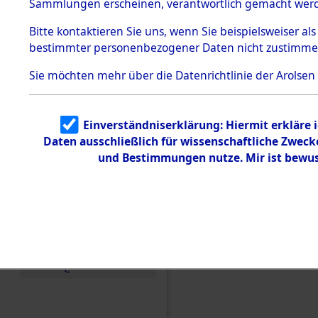
Konzentra
Sammlungen erscheinen, verantwortlich gemacht wer
Todesmärsche
5.3.1 Alliierte
Grabstätte
Bitte
kontaktieren
Sie uns, wenn Sie beispielsweiser al
Erhebungen
bestimmter personenbezogener Daten nicht zustimme
zu
0072 (846
Todesmärsch
en
Sie möchten mehr über die Datenrichtlinie der Arolsen
5.3.2
Versuchte
Identifizierun
Einverständniserklärung: Hiermit erkläre 
g
Daten ausschließlich für wissenschaftliche Zwec
5.3.3
Todesmärsch
und Bestimmungen nutze. Mir ist bewus
e /
Identifikation
unbekannter
Toter
5.3.5
Grabermittlu
ng /
Friedhofsplän
e