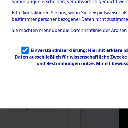
Sammlungen erscheinen, verantwortlich gemacht wer
Todesmärsche
5.3.1 Alliierte
Bitte
kontaktieren
Sie uns, wenn Sie beispielsweiser al
Erhebungen
bestimmter personenbezogener Daten nicht zustimme
zu
Todesmärsch
en
Sie möchten mehr über die Datenrichtlinie der Arolsen
5.3.2
Versuchte
Identifizierun
Einverständniserklärung: Hiermit erkläre i
g
Daten ausschließlich für wissenschaftliche Zweck
5.3.3
Todesmärsch
und Bestimmungen nutze. Mir ist bewuss
e /
Identifikation
unbekannter
Toter
5.3.5
Grabermittlu
ng /
Friedhofsplän
e