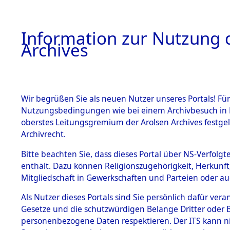
Information zur Nutzung d
Archives
HOME
BESTANDSBESCHREIBUNG
ARCHIVAL
Wir begrüßen Sie als neuen Nutzer unseres Portals! Für
Nutzungsbedingungen wie bei einem Archivbesuch in B
oberstes Leitungsgremium der Arolsen Archives festg
Archivrecht.
BESTÄNDE
Bitte beachten Sie, dass dieses Portal über NS-Verfolgte
Aktion "Kr
enthält. Dazu können Religionszugehörigkeit, Herkunf
Mitgliedschaft in Gewerkschaften und Parteien oder auc
1.
Clearance 
Inhaftierungsdoku
mente
Als Nutzer dieses Portals sind Sie persönlich dafür vera
→
0000 (8
Gesetze und die schutzwürdigen Belange Dritter oder B
5. Verschiedenes
personenbezogene Daten respektieren. Der ITS kann nic
5.3