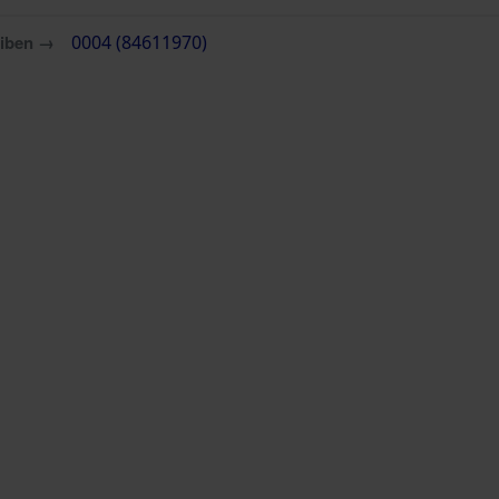
eiben →
0004 (84611970)