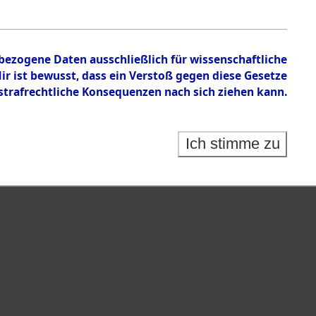
isauswertung" ("Kreis Clearance Action").
nbezogene Daten ausschließlich für wissenschaftliche
 ist bewusst, dass ein Verstoß gegen diese Gesetze
rafrechtliche Konsequenzen nach sich ziehen kann.
Ich stimme zu