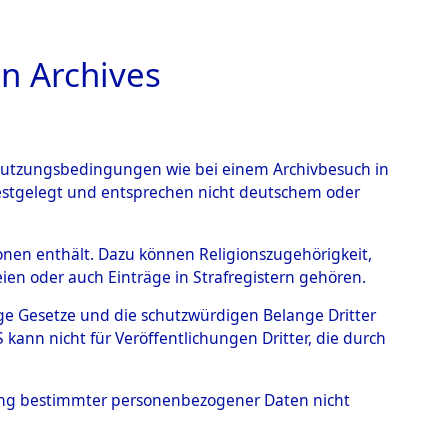
n Archives
TIONS ONLINE
n Nutzungsbedingungen wie bei einem Archivbesuch in
festgelegt und entsprechen nicht deutschem oder
nce Action").
→
0001
rsonen enthält. Dazu können Religionszugehörigkeit,
en oder auch Einträge in Strafregistern gehören.
tige Gesetze und die schutzwürdigen Belange Dritter
ann nicht für Veröffentlichungen Dritter, die durch
hung bestimmter personenbezogener Daten nicht