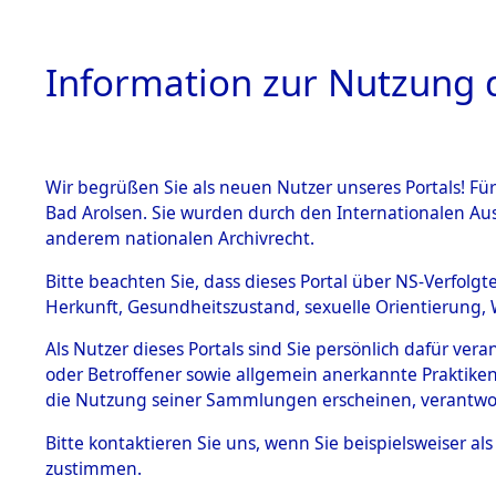
Information zur Nutzung d
Wir begrüßen Sie als neuen Nutzer unseres Portals! Fü
HOME
BESTANDSB
Bad Arolsen. Sie wurden durch den Internationalen Au
anderem nationalen Archivrecht.
BESTÄNDE
Aktion "Kr
Bitte beachten Sie, dass dieses Portal über NS-Verfolgt
Herkunft, Gesundheitszustand, sexuelle Orientierung, 
1.
(84611965
Inhaftierungsdoku
Als Nutzer dieses Portals sind Sie persönlich dafür ver
mente
oder Betroffener sowie allgemein anerkannte Praktiken
5. Verschiedenes
die Nutzung seiner Sammlungen erscheinen, verantwo
5.3
Bitte
kontaktieren
Sie uns, wenn Sie beispielsweiser a
Todesmärsche
zustimmen.
5.3.1 Alliierte
Erhebungen