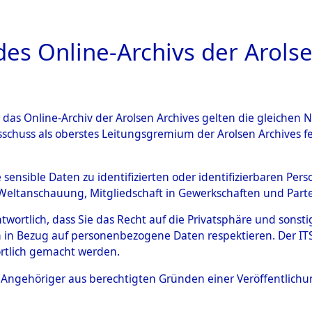
a
A
es Online-Archivs der Arolse
DIGITAL COLLEC
r das Online-Archiv der Arolsen Archives gelten die gleiche
ESCHREIBUNG
ARCHIVALE
ÜBERSICHT
BILD
sschuss als oberstes Leitungsgremium der Arolsen Archives 
eisauswertung" ("Kreis Cleara
e sensible Daten zu identifizierten oder identifizierbaren Pe
Weltanschauung, Mitgliedschaft in Gewerkschaften und Partei
)
→
0004 (84611970)
antwortlich, dass Sie das Recht auf die Privatsphäre und sons
 in Bezug auf personenbezogene Daten respektieren. Der ITS k
rtlich gemacht werden.
0004 (84611970)
ls Angehöriger aus berechtigten Gründen einer Veröffentlic