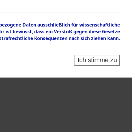
isauswertung" ("Kreis Clearance Action").
nbezogene Daten ausschließlich für wissenschaftliche
 ist bewusst, dass ein Verstoß gegen diese Gesetze
rafrechtliche Konsequenzen nach sich ziehen kann.
Ich stimme zu