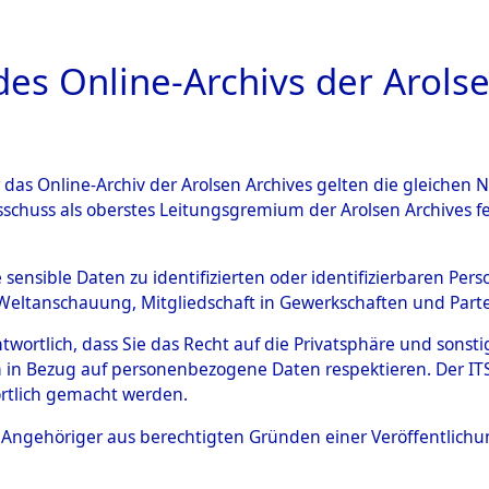
a
A
es Online-Archivs der Arolse
DIGITAL COLLEC
r das Online-Archiv der Arolsen Archives gelten die gleiche
ESCHREIBUNG
ARCHIVALE
ÜBERSICHT
BILD
sschuss als oberstes Leitungsgremium der Arolsen Archives 
eisauswertung" ("Kreis Cleara
e sensible Daten zu identifizierten oder identifizierbaren Pe
Weltanschauung, Mitgliedschaft in Gewerkschaften und Partei
)
→
0058 (84612024)
antwortlich, dass Sie das Recht auf die Privatsphäre und sons
 in Bezug auf personenbezogene Daten respektieren. Der ITS k
rtlich gemacht werden.
0058 (84612024)
ls Angehöriger aus berechtigten Gründen einer Veröffentlic