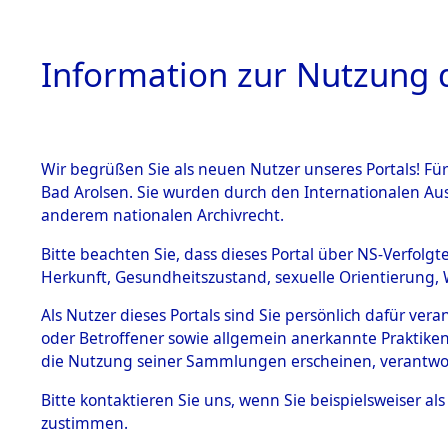
Information zur Nutzung d
Wir begrüßen Sie als neuen Nutzer unseres Portals! Fü
HOME
BESTANDSB
Bad Arolsen. Sie wurden durch den Internationalen Au
anderem nationalen Archivrecht.
BESTÄNDE
Aktion "Kr
Bitte beachten Sie, dass dieses Portal über NS-Verfolgt
Herkunft, Gesundheitszustand, sexuelle Orientierung, 
1.
(84611965
Inhaftierungsdoku
Als Nutzer dieses Portals sind Sie persönlich dafür ver
mente
oder Betroffener sowie allgemein anerkannte Praktiken
5. Verschiedenes
die Nutzung seiner Sammlungen erscheinen, verantwo
5.3
Bitte
kontaktieren
Sie uns, wenn Sie beispielsweiser a
Todesmärsche
zustimmen.
5.3.1 Alliierte
Erhebungen