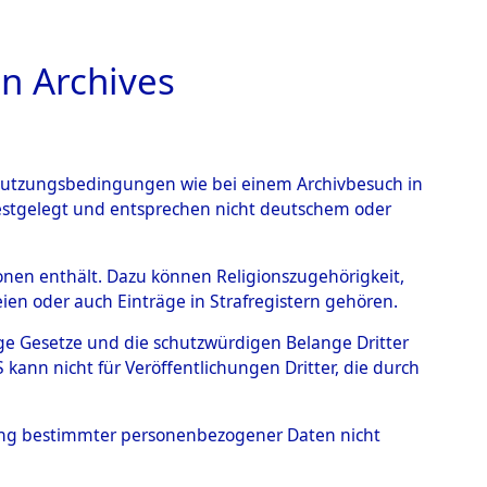
n Archives
TIONS ONLINE
n Nutzungsbedingungen wie bei einem Archivbesuch in
festgelegt und entsprechen nicht deutschem oder
nce Action").
→
0001
rsonen enthält. Dazu können Religionszugehörigkeit,
en oder auch Einträge in Strafregistern gehören.
tige Gesetze und die schutzwürdigen Belange Dritter
ann nicht für Veröffentlichungen Dritter, die durch
hung bestimmter personenbezogener Daten nicht