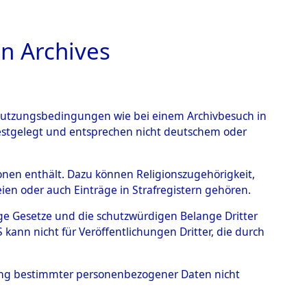
n Archives
TIONS ONLINE
n Nutzungsbedingungen wie bei einem Archivbesuch in
festgelegt und entsprechen nicht deutschem oder
nce Action").
→
0001
rsonen enthält. Dazu können Religionszugehörigkeit,
en oder auch Einträge in Strafregistern gehören.
tige Gesetze und die schutzwürdigen Belange Dritter
ann nicht für Veröffentlichungen Dritter, die durch
hung bestimmter personenbezogener Daten nicht