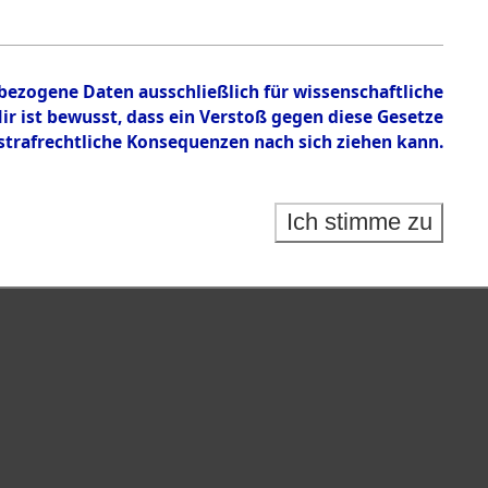
isauswertung" ("Kreis Clearance Action").
nbezogene Daten ausschließlich für wissenschaftliche
 ist bewusst, dass ein Verstoß gegen diese Gesetze
rafrechtliche Konsequenzen nach sich ziehen kann.
Ich stimme zu