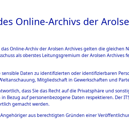
a
A
es Online-Archivs der Arolse
DIGITAL COLLEC
r das Online-Archiv der Arolsen Archives gelten die gleiche
ESCHREIBUNG
ARCHIVALE
ÜBERSICHT
BILD
sschuss als oberstes Leitungsgremium der Arolsen Archives 
eisauswertung" ("Kreis Cleara
e sensible Daten zu identifizierten oder identifizierbaren Pe
Weltanschauung, Mitgliedschaft in Gewerkschaften und Partei
)
→
0069 (84612035)
antwortlich, dass Sie das Recht auf die Privatsphäre und sons
 in Bezug auf personenbezogene Daten respektieren. Der ITS k
rtlich gemacht werden.
0069 (84612035)
ls Angehöriger aus berechtigten Gründen einer Veröffentlic