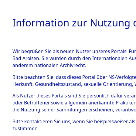
Information zur Nutzung d
Wir begrüßen Sie als neuen Nutzer unseres Portals! Fü
HOME
BESTANDSB
Bad Arolsen. Sie wurden durch den Internationalen Au
anderem nationalen Archivrecht.
BESTÄNDE
Aktion "Kr
Bitte beachten Sie, dass dieses Portal über NS-Verfolgt
Herkunft, Gesundheitszustand, sexuelle Orientierung, 
1.
(84611965
Inhaftierungsdoku
Als Nutzer dieses Portals sind Sie persönlich dafür ver
mente
oder Betroffener sowie allgemein anerkannte Praktiken
5. Verschiedenes
die Nutzung seiner Sammlungen erscheinen, verantwo
5.3
Bitte
kontaktieren
Sie uns, wenn Sie beispielsweiser a
Todesmärsche
zustimmen.
5.3.1 Alliierte
Erhebungen