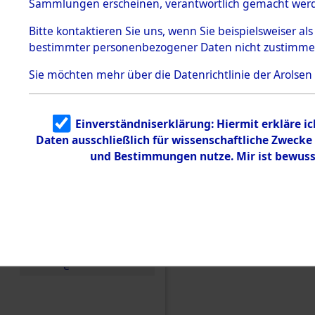
Sammlungen erscheinen, verantwortlich gemacht wer
Todesmärsche
5.3.1 Alliierte
Bitte
kontaktieren
Sie uns, wenn Sie beispielsweiser al
Erhebungen
bestimmter personenbezogener Daten nicht zustimme
zu
Todesmärsch
en
Sie möchten mehr über die Datenrichtlinie der Arolsen
5.3.2
Versuchte
Identifizierun
Einverständniserklärung: Hiermit erkläre i
g
Daten ausschließlich für wissenschaftliche Zweck
5.3.3
Todesmärsch
und Bestimmungen nutze. Mir ist bewuss
e /
Identifikation
unbekannter
Toter
5.3.5
Grabermittlu
ng /
Friedhofsplän
Einen Kommentar schr
e