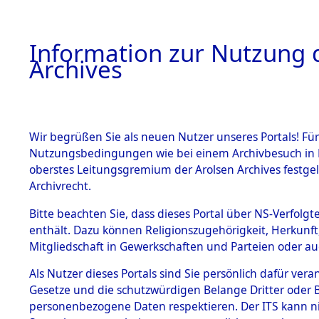
Information zur Nutzung d
Archives
HOME
BESTANDSBESCHREIBUNG
ARCHIVAL
Wir begrüßen Sie als neuen Nutzer unseres Portals! Für
Nutzungsbedingungen wie bei einem Archivbesuch in B
oberstes Leitungsgremium der Arolsen Archives festg
Archivrecht.
BESTÄNDE
Bitte beachten Sie, dass dieses Portal über NS-Verfolgte
Aktion "Kr
enthält. Dazu können Religionszugehörigkeit, Herkunf
Mitgliedschaft in Gewerkschaften und Parteien oder auc
1.
Clearance 
Inhaftierungsdoku
mente
Als Nutzer dieses Portals sind Sie persönlich dafür vera
→
0072 (8
Gesetze und die schutzwürdigen Belange Dritter oder B
5. Verschiedenes
personenbezogene Daten respektieren. Der ITS kann nic
5.3