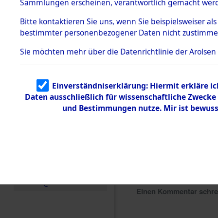
Sammlungen erscheinen, verantwortlich gemacht wer
Todesmärsche
5.3.1 Alliierte
Bitte
kontaktieren
Sie uns, wenn Sie beispielsweiser al
Erhebungen
bestimmter personenbezogener Daten nicht zustimme
zu
Todesmärsch
en
Sie möchten mehr über die Datenrichtlinie der Arolsen
5.3.2
Versuchte
Identifizierun
Einverständniserklärung: Hiermit erkläre i
g
Daten ausschließlich für wissenschaftliche Zweck
5.3.3
Todesmärsch
und Bestimmungen nutze. Mir ist bewuss
e /
Identifikation
unbekannter
Toter
5.3.5
Grabermittlu
ng /
Friedhofsplän
e
Einen Kommentar schr