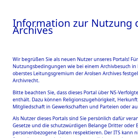
Information zur Nutzung d
Archives
HOME
BESTANDSBESCHREIBUNG
ARCHIVAL
Wir begrüßen Sie als neuen Nutzer unseres Portals! Für
Nutzungsbedingungen wie bei einem Archivbesuch in B
oberstes Leitungsgremium der Arolsen Archives festg
Archivrecht.
BESTÄNDE
Bitte beachten Sie, dass dieses Portal über NS-Verfolgte
Aktion "Kr
enthält. Dazu können Religionszugehörigkeit, Herkunf
Mitgliedschaft in Gewerkschaften und Parteien oder auc
1.
Clearance 
Inhaftierungsdoku
mente
Als Nutzer dieses Portals sind Sie persönlich dafür vera
→
0075 (8
Gesetze und die schutzwürdigen Belange Dritter oder B
5. Verschiedenes
personenbezogene Daten respektieren. Der ITS kann nic
5.3