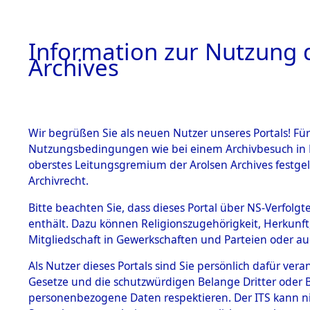
Information zur Nutzung d
Archives
HOME
BESTANDSBESCHREIBUNG
ARCHIVAL
Wir begrüßen Sie als neuen Nutzer unseres Portals! Für
Nutzungsbedingungen wie bei einem Archivbesuch in B
oberstes Leitungsgremium der Arolsen Archives festg
Archivrecht.
BESTÄNDE
Bitte beachten Sie, dass dieses Portal über NS-Verfolgte
Aktion "Kr
enthält. Dazu können Religionszugehörigkeit, Herkunf
Mitgliedschaft in Gewerkschaften und Parteien oder auc
1.
Clearance 
Inhaftierungsdoku
mente
Als Nutzer dieses Portals sind Sie persönlich dafür vera
→
0083 (8
Gesetze und die schutzwürdigen Belange Dritter oder B
5. Verschiedenes
personenbezogene Daten respektieren. Der ITS kann nic
5.3