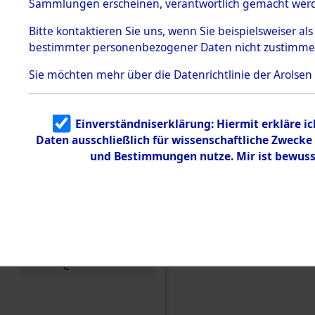
Sammlungen erscheinen, verantwortlich gemacht wer
Todesmärsche
5.3.1 Alliierte
Bitte
kontaktieren
Sie uns, wenn Sie beispielsweiser al
Erhebungen
bestimmter personenbezogener Daten nicht zustimme
zu
Todesmärsch
en
Sie möchten mehr über die Datenrichtlinie der Arolsen
5.3.2
Versuchte
Identifizierun
Einverständniserklärung: Hiermit erkläre i
g
Daten ausschließlich für wissenschaftliche Zweck
5.3.3
Todesmärsch
und Bestimmungen nutze. Mir ist bewuss
e /
Identifikation
unbekannter
Toter
5.3.5
Grabermittlu
ng /
Friedhofsplän
Einen Kommentar schr
e