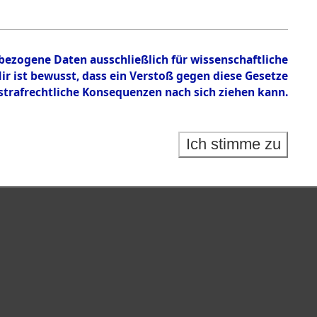
isauswertung" ("Kreis Clearance Action").
nbezogene Daten ausschließlich für wissenschaftliche
 ist bewusst, dass ein Verstoß gegen diese Gesetze
rafrechtliche Konsequenzen nach sich ziehen kann.
Ich stimme zu