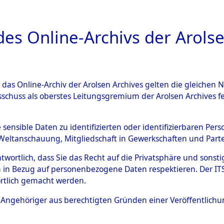
a
A
es Online-Archivs der Arolse
DIGITAL COLLEC
r das Online-Archiv der Arolsen Archives gelten die gleiche
ESCHREIBUNG
ARCHIVALE
ÜBERSICHT
BILD
sschuss als oberstes Leitungsgremium der Arolsen Archives 
eisauswertung" ("Kreis Cleara
e sensible Daten zu identifizierten oder identifizierbaren Pe
Weltanschauung, Mitgliedschaft in Gewerkschaften und Partei
)
→
0091 (84612057)
antwortlich, dass Sie das Recht auf die Privatsphäre und sons
 in Bezug auf personenbezogene Daten respektieren. Der ITS k
rtlich gemacht werden.
0091 (84612057)
ls Angehöriger aus berechtigten Gründen einer Veröffentlic