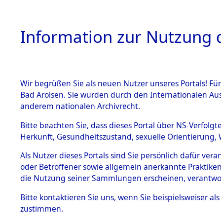
Information zur Nutzung d
Wir begrüßen Sie als neuen Nutzer unseres Portals! Fü
HOME
BESTANDSB
Bad Arolsen. Sie wurden durch den Internationalen Au
anderem nationalen Archivrecht.
BESTÄNDE
Aktion "Kr
Bitte beachten Sie, dass dieses Portal über NS-Verfolgt
Herkunft, Gesundheitszustand, sexuelle Orientierung, 
1.
(84611965
Inhaftierungsdoku
Als Nutzer dieses Portals sind Sie persönlich dafür ver
mente
oder Betroffener sowie allgemein anerkannte Praktiken
5. Verschiedenes
die Nutzung seiner Sammlungen erscheinen, verantwo
5.3
Bitte
kontaktieren
Sie uns, wenn Sie beispielsweiser a
Todesmärsche
zustimmen.
5.3.1 Alliierte
Erhebungen