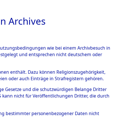
n Archives
TIONS ONLINE
n Nutzungsbedingungen wie bei einem Archivbesuch in
festgelegt und entsprechen nicht deutschem oder
nce Action").
→
0001
rsonen enthält. Dazu können Religionszugehörigkeit,
en oder auch Einträge in Strafregistern gehören.
tige Gesetze und die schutzwürdigen Belange Dritter
ann nicht für Veröffentlichungen Dritter, die durch
hung bestimmter personenbezogener Daten nicht