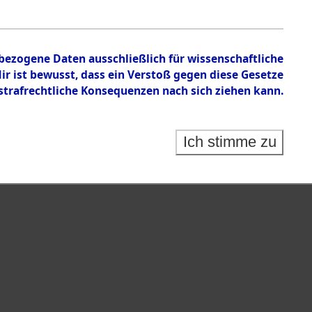
isauswertung" ("Kreis Clearance Action").
nbezogene Daten ausschließlich für wissenschaftliche
 ist bewusst, dass ein Verstoß gegen diese Gesetze
rafrechtliche Konsequenzen nach sich ziehen kann.
Ich stimme zu