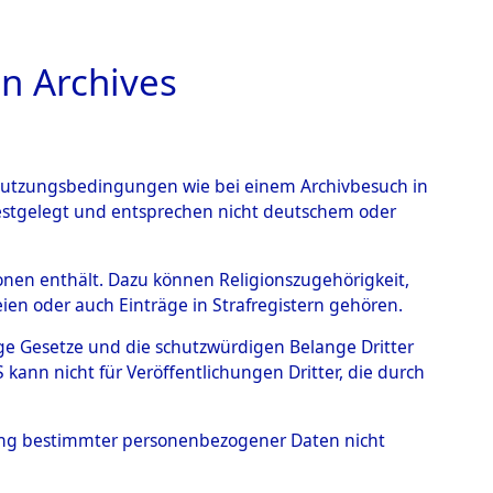
n Archives
TIONS ONLINE
n Nutzungsbedingungen wie bei einem Archivbesuch in
festgelegt und entsprechen nicht deutschem oder
nce Action").
→
0001
rsonen enthält. Dazu können Religionszugehörigkeit,
en oder auch Einträge in Strafregistern gehören.
tige Gesetze und die schutzwürdigen Belange Dritter
ann nicht für Veröffentlichungen Dritter, die durch
hung bestimmter personenbezogener Daten nicht