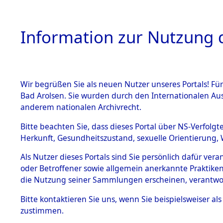
Information zur Nutzung d
Wir begrüßen Sie als neuen Nutzer unseres Portals! Fü
HOME
BESTANDSB
Bad Arolsen. Sie wurden durch den Internationalen Au
anderem nationalen Archivrecht.
BESTÄNDE
Aktion "Kr
Bitte beachten Sie, dass dieses Portal über NS-Verfolgt
Herkunft, Gesundheitszustand, sexuelle Orientierung, 
1.
(84611965
Inhaftierungsdoku
Als Nutzer dieses Portals sind Sie persönlich dafür ver
mente
oder Betroffener sowie allgemein anerkannte Praktiken
5. Verschiedenes
die Nutzung seiner Sammlungen erscheinen, verantwo
5.3
Bitte
kontaktieren
Sie uns, wenn Sie beispielsweiser a
Todesmärsche
zustimmen.
5.3.1 Alliierte
Erhebungen