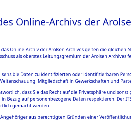
a
A
es Online-Archivs der Arolse
DIGITAL COLLEC
r das Online-Archiv der Arolsen Archives gelten die gleiche
ESCHREIBUNG
ARCHIVALE
ÜBERSICHT
BILD
sschuss als oberstes Leitungsgremium der Arolsen Archives 
eisauswertung" ("Kreis Cleara
e sensible Daten zu identifizierten oder identifizierbaren Pe
Weltanschauung, Mitgliedschaft in Gewerkschaften und Partei
)
→
0130 (84612096)
antwortlich, dass Sie das Recht auf die Privatsphäre und sons
 in Bezug auf personenbezogene Daten respektieren. Der ITS k
rtlich gemacht werden.
0130 (84612096)
ls Angehöriger aus berechtigten Gründen einer Veröffentlic