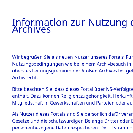
Information zur Nutzung d
Archives
HOME
BESTANDSBESCHREIBUNG
ARCHIVAL
Wir begrüßen Sie als neuen Nutzer unseres Portals! Für
Nutzungsbedingungen wie bei einem Archivbesuch in B
oberstes Leitungsgremium der Arolsen Archives festg
Archivrecht.
BESTÄNDE
Bitte beachten Sie, dass dieses Portal über NS-Verfolgte
Aktion "Kr
enthält. Dazu können Religionszugehörigkeit, Herkunf
Mitgliedschaft in Gewerkschaften und Parteien oder auc
1.
Clearance 
Inhaftierungsdoku
mente
Als Nutzer dieses Portals sind Sie persönlich dafür vera
→
0140 (8
Gesetze und die schutzwürdigen Belange Dritter oder B
5. Verschiedenes
personenbezogene Daten respektieren. Der ITS kann nic
5.3