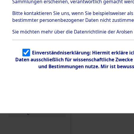
Sammlungen erscheinen, verantwortlich gemacht wer
Todesmärsche
5.3.1 Alliierte
Bitte
kontaktieren
Sie uns, wenn Sie beispielsweiser al
Erhebungen
bestimmter personenbezogener Daten nicht zustimme
zu
Todesmärsch
en
Sie möchten mehr über die Datenrichtlinie der Arolsen
5.3.2
Versuchte
Identifizierun
Einverständniserklärung: Hiermit erkläre i
g
Daten ausschließlich für wissenschaftliche Zweck
5.3.3
Todesmärsch
und Bestimmungen nutze. Mir ist bewuss
e /
Identifikation
unbekannter
Toter
5.3.5
Grabermittlu
ng /
Friedhofsplän
Einen Kommentar schr
e