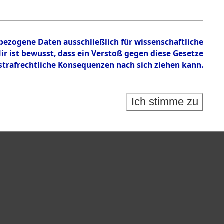
isauswertung" ("Kreis Clearance Action").
nbezogene Daten ausschließlich für wissenschaftliche
 ist bewusst, dass ein Verstoß gegen diese Gesetze
rafrechtliche Konsequenzen nach sich ziehen kann.
Ich stimme zu