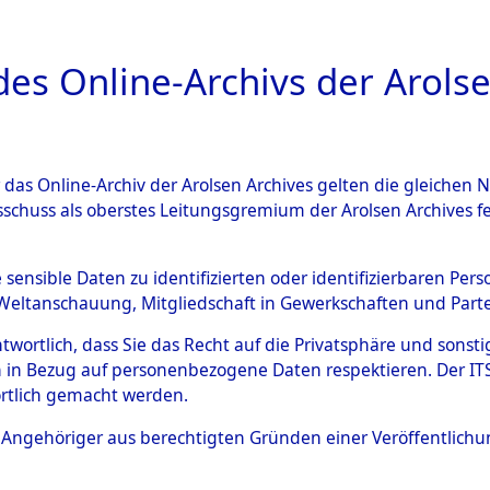
a
A
es Online-Archivs der Arolse
DIGITAL COLLEC
r das Online-Archiv der Arolsen Archives gelten die gleiche
ESCHREIBUNG
ARCHIVALE
ÜBERSICHT
BILD
sschuss als oberstes Leitungsgremium der Arolsen Archives 
eisauswertung" ("Kreis Cleara
e sensible Daten zu identifizierten oder identifizierbaren Pe
Weltanschauung, Mitgliedschaft in Gewerkschaften und Partei
)
→
0168 (84612134)
antwortlich, dass Sie das Recht auf die Privatsphäre und sons
 in Bezug auf personenbezogene Daten respektieren. Der ITS k
rtlich gemacht werden.
0168 (84612134)
ls Angehöriger aus berechtigten Gründen einer Veröffentlic