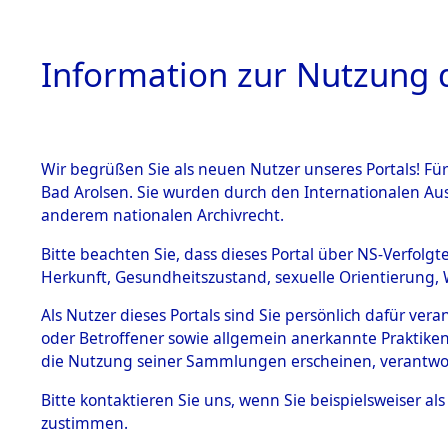
Information zur Nutzung d
Wir begrüßen Sie als neuen Nutzer unseres Portals! Fü
HOME
BESTANDSB
Bad Arolsen. Sie wurden durch den Internationalen Au
anderem nationalen Archivrecht.
BESTÄNDE
Aktion "Kr
Bitte beachten Sie, dass dieses Portal über NS-Verfolgt
Herkunft, Gesundheitszustand, sexuelle Orientierung, 
1.
(84611965
Inhaftierungsdoku
Als Nutzer dieses Portals sind Sie persönlich dafür ver
mente
oder Betroffener sowie allgemein anerkannte Praktiken
5. Verschiedenes
die Nutzung seiner Sammlungen erscheinen, verantwo
5.3
Bitte
kontaktieren
Sie uns, wenn Sie beispielsweiser a
Todesmärsche
zustimmen.
5.3.1 Alliierte
Erhebungen