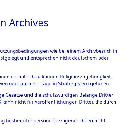
n Archives
TIONS ONLINE
n Nutzungsbedingungen wie bei einem Archivbesuch in
festgelegt und entsprechen nicht deutschem oder
nce Action").
→
0001
rsonen enthält. Dazu können Religionszugehörigkeit,
en oder auch Einträge in Strafregistern gehören.
tige Gesetze und die schutzwürdigen Belange Dritter
ann nicht für Veröffentlichungen Dritter, die durch
hung bestimmter personenbezogener Daten nicht