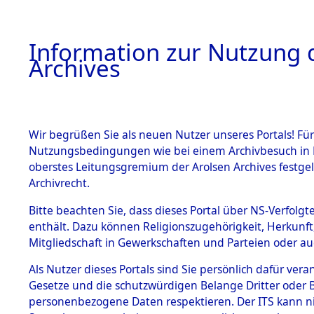
Information zur Nutzung d
Archives
HOME
BESTANDSBESCHREIBUNG
ARCHIVAL
Wir begrüßen Sie als neuen Nutzer unseres Portals! Für
Nutzungsbedingungen wie bei einem Archivbesuch in B
oberstes Leitungsgremium der Arolsen Archives festg
Archivrecht.
BESTÄNDE
Bitte beachten Sie, dass dieses Portal über NS-Verfolgte
Aktion "Kr
enthält. Dazu können Religionszugehörigkeit, Herkunf
Mitgliedschaft in Gewerkschaften und Parteien oder auc
1.
Clearance 
Inhaftierungsdoku
mente
Als Nutzer dieses Portals sind Sie persönlich dafür vera
→
0172 (8
Gesetze und die schutzwürdigen Belange Dritter oder B
5. Verschiedenes
personenbezogene Daten respektieren. Der ITS kann nic
5.3