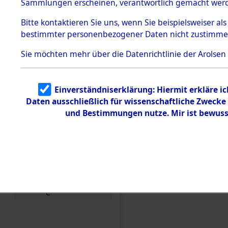
Sammlungen erscheinen, verantwortlich gemacht wer
Todesmärsche
5.3.1 Alliierte
Bitte
kontaktieren
Sie uns, wenn Sie beispielsweiser al
Erhebungen
bestimmter personenbezogener Daten nicht zustimme
zu
Todesmärsch
en
Sie möchten mehr über die Datenrichtlinie der Arolsen
5.3.2
Versuchte
Identifizierun
Einverständniserklärung: Hiermit erkläre i
g
Daten ausschließlich für wissenschaftliche Zweck
5.3.3
Todesmärsch
und Bestimmungen nutze. Mir ist bewuss
e /
Identifikation
unbekannter
Toter
5.3.5
Grabermittlu
ng /
Friedhofsplän
Einen Kommentar schr
e