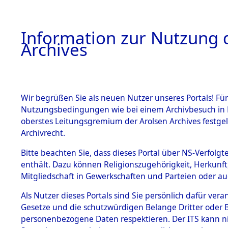
Information zur Nutzung d
Archives
HOME
BESTANDSBESCHREIBUNG
ARCHIVAL
Wir begrüßen Sie als neuen Nutzer unseres Portals! Für
Nutzungsbedingungen wie bei einem Archivbesuch in B
oberstes Leitungsgremium der Arolsen Archives festg
Archivrecht.
BESTÄNDE
Bitte beachten Sie, dass dieses Portal über NS-Verfolgte
Aktion "Kr
enthält. Dazu können Religionszugehörigkeit, Herkunf
Mitgliedschaft in Gewerkschaften und Parteien oder auc
1.
Clearance 
Inhaftierungsdoku
mente
Als Nutzer dieses Portals sind Sie persönlich dafür vera
→
0260 (8
Gesetze und die schutzwürdigen Belange Dritter oder B
5. Verschiedenes
personenbezogene Daten respektieren. Der ITS kann nic
5.3