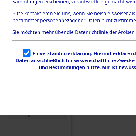
Sammlungen erscheinen, verantwortlich gemacht wer
Todesmärsche
5.3.1 Alliierte
Bitte
kontaktieren
Sie uns, wenn Sie beispielsweiser al
Erhebungen
bestimmter personenbezogener Daten nicht zustimme
zu
Todesmärsch
en
Sie möchten mehr über die Datenrichtlinie der Arolsen
5.3.2
Versuchte
Identifizierun
Einverständniserklärung: Hiermit erkläre i
g
Daten ausschließlich für wissenschaftliche Zweck
5.3.3
Todesmärsch
und Bestimmungen nutze. Mir ist bewuss
e /
Identifikation
unbekannter
Toter
5.3.5
Grabermittlu
ng /
Friedhofsplän
Einen Kommentar schr
e