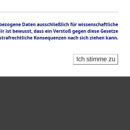
isauswertung" ("Kreis Clearance Action").
nbezogene Daten ausschließlich für wissenschaftliche
 ist bewusst, dass ein Verstoß gegen diese Gesetze
rafrechtliche Konsequenzen nach sich ziehen kann.
Ich stimme zu