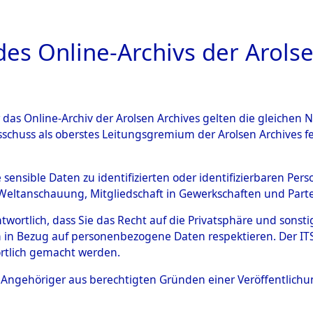
a
A
es Online-Archivs der Arolse
DIGITAL COLLEC
r das Online-Archiv der Arolsen Archives gelten die gleiche
ESCHREIBUNG
ARCHIVALE
ÜBERSICHT
BILD
sschuss als oberstes Leitungsgremium der Arolsen Archives 
eisauswertung" ("Kreis Cleara
e sensible Daten zu identifizierten oder identifizierbaren Pe
Weltanschauung, Mitgliedschaft in Gewerkschaften und Partei
)
→
0271 (84612252)
antwortlich, dass Sie das Recht auf die Privatsphäre und sons
 in Bezug auf personenbezogene Daten respektieren. Der ITS k
rtlich gemacht werden.
0271 (84612252)
ls Angehöriger aus berechtigten Gründen einer Veröffentlic