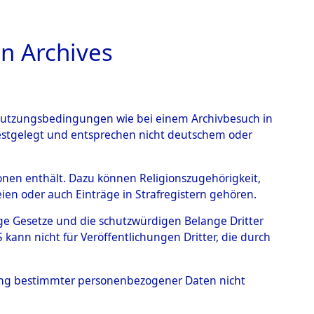
n Archives
TIONS ONLINE
n Nutzungsbedingungen wie bei einem Archivbesuch in
festgelegt und entsprechen nicht deutschem oder
nce Action").
→
0002
rsonen enthält. Dazu können Religionszugehörigkeit,
en oder auch Einträge in Strafregistern gehören.
tige Gesetze und die schutzwürdigen Belange Dritter
ann nicht für Veröffentlichungen Dritter, die durch
hung bestimmter personenbezogener Daten nicht