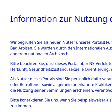
Information zur Nutzung d
Wir begrüßen Sie als neuen Nutzer unseres Portals! Fü
HOME
BESTANDSB
Bad Arolsen. Sie wurden durch den Internationalen Au
anderem nationalen Archivrecht.
BESTÄNDE
Aktion "Kr
Bitte beachten Sie, dass dieses Portal über NS-Verfolgt
Herkunft, Gesundheitszustand, sexuelle Orientierung, 
1.
(84612232
Inhaftierungsdoku
Als Nutzer dieses Portals sind Sie persönlich dafür ver
mente
oder Betroffener sowie allgemein anerkannte Praktiken
5. Verschiedenes
die Nutzung seiner Sammlungen erscheinen, verantwo
5.3
Bitte
kontaktieren
Sie uns, wenn Sie beispielsweiser a
Todesmärsche
zustimmen.
5.3.1 Alliierte
Erhebungen