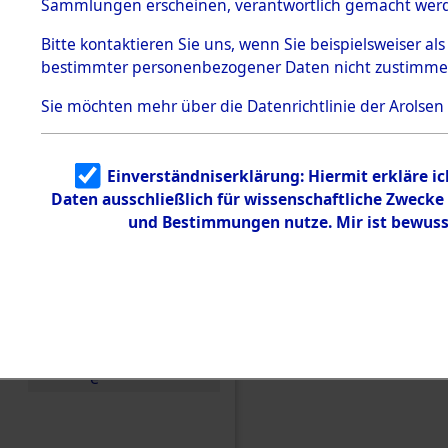
Sammlungen erscheinen, verantwortlich gemacht wer
Todesmärsche
5.3.1 Alliierte
Bitte
kontaktieren
Sie uns, wenn Sie beispielsweiser al
Erhebungen
bestimmter personenbezogener Daten nicht zustimme
zu
Todesmärsch
en
Sie möchten mehr über die Datenrichtlinie der Arolsen
5.3.2
Versuchte
Identifizierun
Einverständniserklärung: Hiermit erkläre i
g
Daten ausschließlich für wissenschaftliche Zweck
5.3.3
Todesmärsch
und Bestimmungen nutze. Mir ist bewuss
e /
Identifikation
unbekannter
Toter
5.3.5
Grabermittlu
ng /
Friedhofsplän
Einen Kommentar schr
e