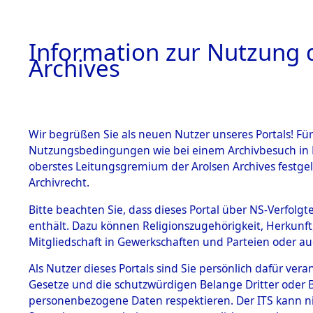
Information zur Nutzung d
Archives
HOME
BESTANDSBESCHREIBUNG
ARCHIVAL
Wir begrüßen Sie als neuen Nutzer unseres Portals! Für
Nutzungsbedingungen wie bei einem Archivbesuch in B
oberstes Leitungsgremium der Arolsen Archives festg
Archivrecht.
BESTÄNDE
Bitte beachten Sie, dass dieses Portal über NS-Verfolgte
Aktion "Kr
enthält. Dazu können Religionszugehörigkeit, Herkunf
Mitgliedschaft in Gewerkschaften und Parteien oder auc
1.
Clearance 
Inhaftierungsdoku
mente
Als Nutzer dieses Portals sind Sie persönlich dafür vera
→
0276 (8
Gesetze und die schutzwürdigen Belange Dritter oder B
5. Verschiedenes
personenbezogene Daten respektieren. Der ITS kann nic
5.3