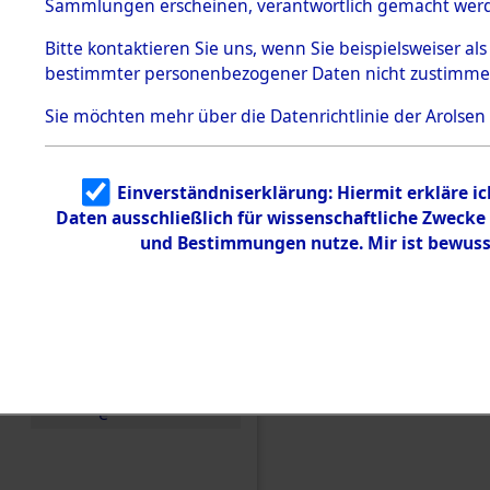
Sammlungen erscheinen, verantwortlich gemacht wer
Todesmärsche
5.3.1 Alliierte
Bitte
kontaktieren
Sie uns, wenn Sie beispielsweiser al
Erhebungen
bestimmter personenbezogener Daten nicht zustimme
zu
Todesmärsch
en
Sie möchten mehr über die Datenrichtlinie der Arolsen
5.3.2
Versuchte
Identifizierun
Einverständniserklärung: Hiermit erkläre i
g
Daten ausschließlich für wissenschaftliche Zweck
5.3.3
Todesmärsch
und Bestimmungen nutze. Mir ist bewuss
e /
Identifikation
unbekannter
Toter
5.3.5
Grabermittlu
ng /
Friedhofsplän
Einen Kommentar schr
e