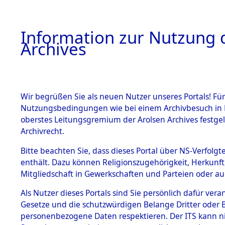
Information zur Nutzung d
Archives
HOME
BESTANDSBESCHREIBUNG
ARCHIVAL
Wir begrüßen Sie als neuen Nutzer unseres Portals! Für
Nutzungsbedingungen wie bei einem Archivbesuch in B
oberstes Leitungsgremium der Arolsen Archives festg
Archivrecht.
BESTÄNDE
Bitte beachten Sie, dass dieses Portal über NS-Verfolgte
Aktion "Kr
enthält. Dazu können Religionszugehörigkeit, Herkunf
Mitgliedschaft in Gewerkschaften und Parteien oder auc
1.
Clearance 
Inhaftierungsdoku
mente
Als Nutzer dieses Portals sind Sie persönlich dafür vera
→
0306 (8
Gesetze und die schutzwürdigen Belange Dritter oder B
5. Verschiedenes
personenbezogene Daten respektieren. Der ITS kann nic
5.3