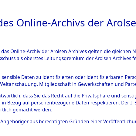
a
A
es Online-Archivs der Arolse
DIGITAL COLLEC
r das Online-Archiv der Arolsen Archives gelten die gleiche
ESCHREIBUNG
ARCHIVALE
ÜBERSICHT
BILD
sschuss als oberstes Leitungsgremium der Arolsen Archives 
eisauswertung" ("Kreis Cleara
e sensible Daten zu identifizierten oder identifizierbaren Pe
Weltanschauung, Mitgliedschaft in Gewerkschaften und Partei
)
→
0313 (84612294)
antwortlich, dass Sie das Recht auf die Privatsphäre und sons
 in Bezug auf personenbezogene Daten respektieren. Der ITS k
rtlich gemacht werden.
0313 (84612294)
ls Angehöriger aus berechtigten Gründen einer Veröffentlic