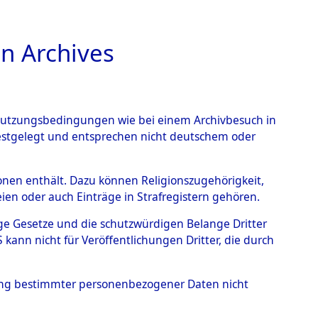
n Archives
TIONS ONLINE
n Nutzungsbedingungen wie bei einem Archivbesuch in
festgelegt und entsprechen nicht deutschem oder
nce Action").
→
0002
rsonen enthält. Dazu können Religionszugehörigkeit,
en oder auch Einträge in Strafregistern gehören.
tige Gesetze und die schutzwürdigen Belange Dritter
ann nicht für Veröffentlichungen Dritter, die durch
hung bestimmter personenbezogener Daten nicht