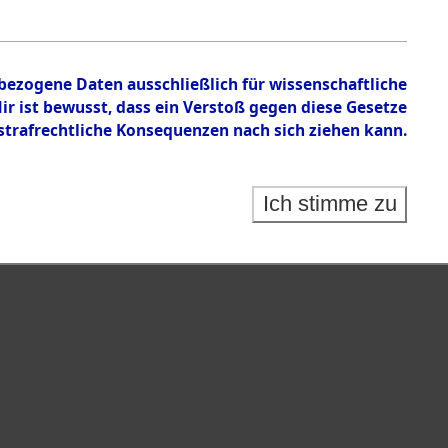
isauswertung" ("Kreis Clearance Action").
nbezogene Daten ausschließlich für wissenschaftliche
 ist bewusst, dass ein Verstoß gegen diese Gesetze
rafrechtliche Konsequenzen nach sich ziehen kann.
Ich stimme zu