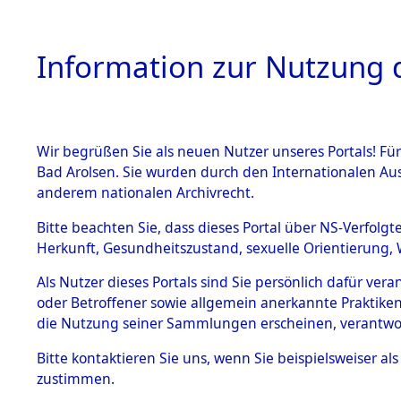
Information zur Nutzung d
Wir begrüßen Sie als neuen Nutzer unseres Portals! Fü
HOME
BESTANDSB
Bad Arolsen. Sie wurden durch den Internationalen Au
anderem nationalen Archivrecht.
BESTÄNDE
Aktion "Kr
Bitte beachten Sie, dass dieses Portal über NS-Verfolgt
Herkunft, Gesundheitszustand, sexuelle Orientierung, 
1.
(84612232
Inhaftierungsdoku
Als Nutzer dieses Portals sind Sie persönlich dafür ver
mente
oder Betroffener sowie allgemein anerkannte Praktiken
5. Verschiedenes
die Nutzung seiner Sammlungen erscheinen, verantwo
5.3
Bitte
kontaktieren
Sie uns, wenn Sie beispielsweiser a
Todesmärsche
zustimmen.
5.3.1 Alliierte
Erhebungen