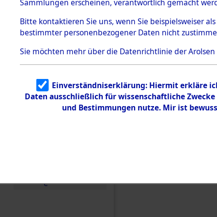
Sammlungen erscheinen, verantwortlich gemacht wer
Todesmärsche
5.3.1 Alliierte
Bitte
kontaktieren
Sie uns, wenn Sie beispielsweiser al
Erhebungen
bestimmter personenbezogener Daten nicht zustimme
zu
Todesmärsch
en
Sie möchten mehr über die Datenrichtlinie der Arolsen
5.3.2
Versuchte
Identifizierun
Einverständniserklärung: Hiermit erkläre i
g
Daten ausschließlich für wissenschaftliche Zweck
5.3.3
Todesmärsch
und Bestimmungen nutze. Mir ist bewuss
e /
Identifikation
unbekannter
Toter
5.3.5
Grabermittlu
ng /
Friedhofsplän
Einen Kommentar schr
e