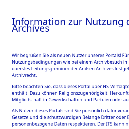
Information zur Nutzung d
Archives
HOME
BESTANDSBESCHREIBUNG
ARCHIVAL
Wir begrüßen Sie als neuen Nutzer unseres Portals! Für
Nutzungsbedingungen wie bei einem Archivbesuch in B
oberstes Leitungsgremium der Arolsen Archives festg
Archivrecht.
BESTÄNDE
Bitte beachten Sie, dass dieses Portal über NS-Verfolgte
Aktion "Kr
enthält. Dazu können Religionszugehörigkeit, Herkunf
Mitgliedschaft in Gewerkschaften und Parteien oder auc
1.
Clearance 
Inhaftierungsdoku
mente
Als Nutzer dieses Portals sind Sie persönlich dafür vera
→
0348 (8
Gesetze und die schutzwürdigen Belange Dritter oder B
5. Verschiedenes
personenbezogene Daten respektieren. Der ITS kann nic
5.3