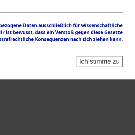
isauswertung" ("Kreis Clearance Action").
nbezogene Daten ausschließlich für wissenschaftliche
 ist bewusst, dass ein Verstoß gegen diese Gesetze
rafrechtliche Konsequenzen nach sich ziehen kann.
Ich stimme zu