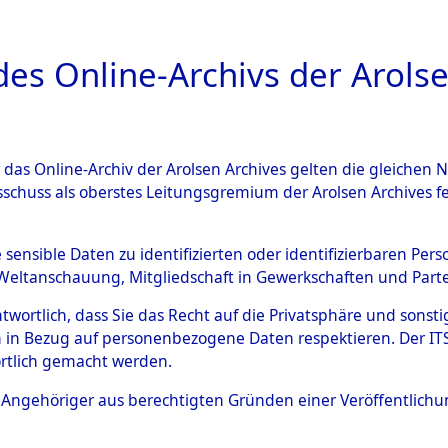
a
A
es Online-Archivs der Arolse
DIGITAL COLLEC
r das Online-Archiv der Arolsen Archives gelten die gleiche
ESCHREIBUNG
ARCHIVALE
ÜBERSICHT
BILD
sschuss als oberstes Leitungsgremium der Arolsen Archives 
eisauswertung" ("Kreis Cleara
e sensible Daten zu identifizierten oder identifizierbaren Pe
Weltanschauung, Mitgliedschaft in Gewerkschaften und Partei
)
→
0352 (84612333)
antwortlich, dass Sie das Recht auf die Privatsphäre und sons
 in Bezug auf personenbezogene Daten respektieren. Der ITS k
rtlich gemacht werden.
0352 (84612333)
ls Angehöriger aus berechtigten Gründen einer Veröffentlic