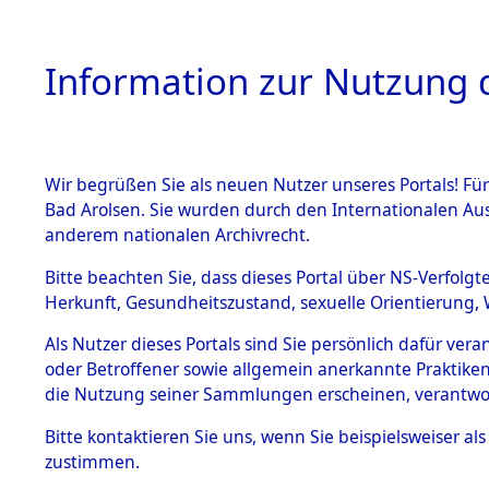
Information zur Nutzung d
Wir begrüßen Sie als neuen Nutzer unseres Portals! Fü
HOME
BESTANDSB
Bad Arolsen. Sie wurden durch den Internationalen Au
anderem nationalen Archivrecht.
BESTÄNDE
Aktion "Kr
Bitte beachten Sie, dass dieses Portal über NS-Verfolgt
Herkunft, Gesundheitszustand, sexuelle Orientierung, 
1.
(84612232
Inhaftierungsdoku
Als Nutzer dieses Portals sind Sie persönlich dafür ver
mente
oder Betroffener sowie allgemein anerkannte Praktiken
5. Verschiedenes
die Nutzung seiner Sammlungen erscheinen, verantwo
5.3
Bitte
kontaktieren
Sie uns, wenn Sie beispielsweiser a
Todesmärsche
zustimmen.
5.3.1 Alliierte
Erhebungen