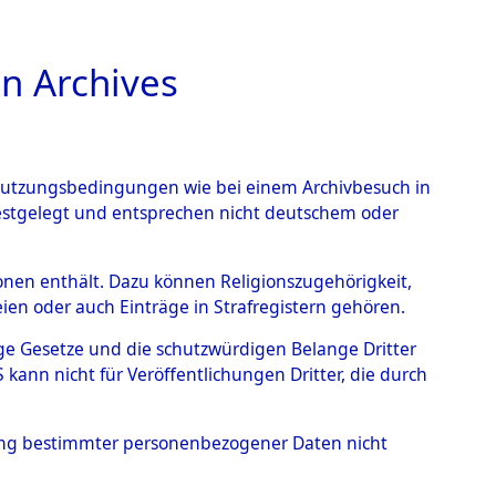
n Archives
TIONS ONLINE
n Nutzungsbedingungen wie bei einem Archivbesuch in
festgelegt und entsprechen nicht deutschem oder
nce Action").
→
0002
rsonen enthält. Dazu können Religionszugehörigkeit,
en oder auch Einträge in Strafregistern gehören.
tige Gesetze und die schutzwürdigen Belange Dritter
ann nicht für Veröffentlichungen Dritter, die durch
hung bestimmter personenbezogener Daten nicht