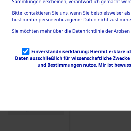
Sammlungen erscheinen, verantwortlich gemacht wer
Todesmärsche
5.3.1 Alliierte
Bitte
kontaktieren
Sie uns, wenn Sie beispielsweiser al
Erhebungen
bestimmter personenbezogener Daten nicht zustimme
zu
Todesmärsch
en
Sie möchten mehr über die Datenrichtlinie der Arolsen
5.3.2
Versuchte
Identifizierun
Einverständniserklärung: Hiermit erkläre i
g
Daten ausschließlich für wissenschaftliche Zweck
5.3.3
Todesmärsch
und Bestimmungen nutze. Mir ist bewuss
e /
Identifikation
unbekannter
Toter
5.3.5
Grabermittlu
ng /
Friedhofsplän
Einen Kommentar schr
e