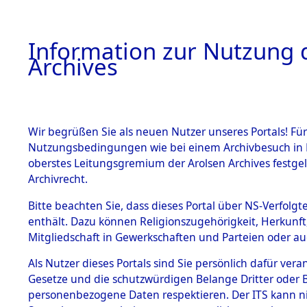
Information zur Nutzung d
Archives
HOME
BESTANDSBESCHREIBUNG
ARCHIVAL
Wir begrüßen Sie als neuen Nutzer unseres Portals! Für
Nutzungsbedingungen wie bei einem Archivbesuch in B
oberstes Leitungsgremium der Arolsen Archives festg
Archivrecht.
BESTÄNDE
Bitte beachten Sie, dass dieses Portal über NS-Verfolgte
Aktion "Kr
enthält. Dazu können Religionszugehörigkeit, Herkunf
Mitgliedschaft in Gewerkschaften und Parteien oder auc
1.
Clearance 
Inhaftierungsdoku
mente
Als Nutzer dieses Portals sind Sie persönlich dafür vera
→
0370 (8
Gesetze und die schutzwürdigen Belange Dritter oder B
5. Verschiedenes
personenbezogene Daten respektieren. Der ITS kann nic
5.3