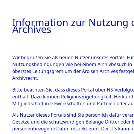
Information zur Nutzung d
Archives
HOME
BESTANDSBESCHREIBUNG
ARCHIVAL
Wir begrüßen Sie als neuen Nutzer unseres Portals! Für
Nutzungsbedingungen wie bei einem Archivbesuch in B
oberstes Leitungsgremium der Arolsen Archives festg
Archivrecht.
BESTÄNDE
Bitte beachten Sie, dass dieses Portal über NS-Verfolgte
Aktion "Kr
enthält. Dazu können Religionszugehörigkeit, Herkunf
Mitgliedschaft in Gewerkschaften und Parteien oder auc
1.
Clearance 
Inhaftierungsdoku
mente
Als Nutzer dieses Portals sind Sie persönlich dafür vera
→
0381 (8
Gesetze und die schutzwürdigen Belange Dritter oder B
5. Verschiedenes
personenbezogene Daten respektieren. Der ITS kann nic
5.3