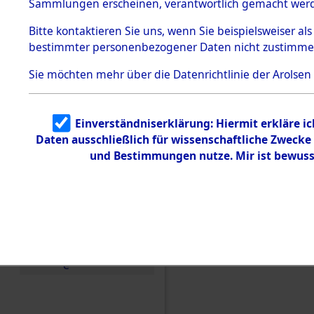
Sammlungen erscheinen, verantwortlich gemacht wer
Todesmärsche
5.3.1 Alliierte
Bitte
kontaktieren
Sie uns, wenn Sie beispielsweiser al
Erhebungen
bestimmter personenbezogener Daten nicht zustimme
zu
Todesmärsch
en
Sie möchten mehr über die Datenrichtlinie der Arolsen
5.3.2
Versuchte
Identifizierun
Einverständniserklärung: Hiermit erkläre i
g
Daten ausschließlich für wissenschaftliche Zweck
5.3.3
Todesmärsch
und Bestimmungen nutze. Mir ist bewuss
e /
Identifikation
unbekannter
Toter
5.3.5
Grabermittlu
ng /
Friedhofsplän
Einen Kommentar schr
e