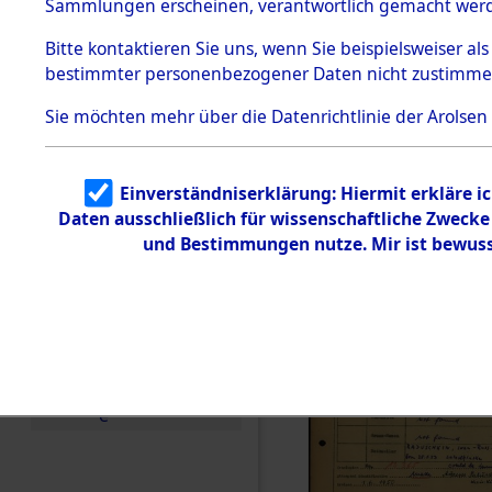
Häftlings
Sammlungen erscheinen, verantwortlich gemacht wer
Todesmärsche
Ergebnisbo
5.3.1 Alliierte
Bitte
kontaktieren
Sie uns, wenn Sie beispielsweiser al
Erhebungen
bestimmter personenbezogener Daten nicht zustimme
zu
Branch - fü
Todesmärsch
en
Sie möchten mehr über die Datenrichtlinie der Arolsen
Friedhöfen
5.3.2
Versuchte
Identifizierun
Todesmärs
Einverständniserklärung: Hiermit erkläre i
g
Daten ausschließlich für wissenschaftliche Zweck
5.3.3
0006 (846
Todesmärsch
und Bestimmungen nutze. Mir ist bewuss
e /
Identifikation
unbekannter
Toter
5.3.5
Grabermittlu
ng /
Friedhofsplän
e