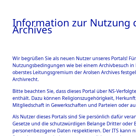
Information zur Nutzung d
Archives
HOME
BESTANDSBESCHREIBUNG
ARCHIVAL
Wir begrüßen Sie als neuen Nutzer unseres Portals! Für
Nutzungsbedingungen wie bei einem Archivbesuch in B
oberstes Leitungsgremium der Arolsen Archives festg
Archivrecht.
BESTÄNDE
Bitte beachten Sie, dass dieses Portal über NS-Verfolgte
Attempted 
enthält. Dazu können Religionszugehörigkeit, Herkunf
Mitgliedschaft in Gewerkschaften und Parteien oder auc
Dead - Cem
1.
Inhaftierungsdoku
mente
Als Nutzer dieses Portals sind Sie persönlich dafür vera
Identifizi
Gesetze und die schutzwürdigen Belange Dritter oder B
5. Verschiedenes
personenbezogene Daten respektieren. Der ITS kann nic
5.3