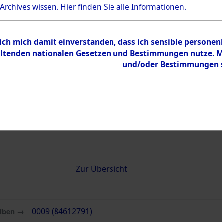
 Archives wissen.
Hier
finden Sie alle Informationen.
0009 (84612791)
 ich mich damit einverstanden, dass ich sensible persone
tenden nationalen Gesetzen und Bestimmungen nutze. Mir
und/oder Bestimmungen st
Übergeordnetes
Attempted 
Dokument
Ergebnisse
Auswertung
identifizie
Todesmärs
Inhalt
Zur Übersicht
eiben →
0009 (84612791)