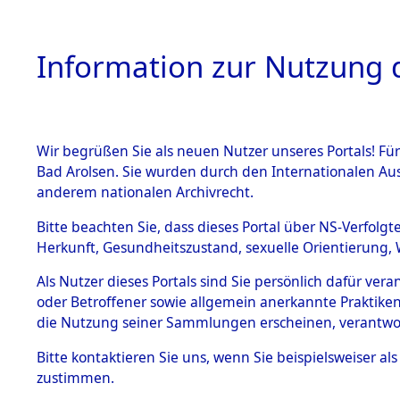
Information zur Nutzung d
Wir begrüßen Sie als neuen Nutzer unseres Portals! Fü
HOME
BESTANDSB
Bad Arolsen. Sie wurden durch den Internationalen Au
anderem nationalen Archivrecht.
BESTÄNDE
Attempted 
Bitte beachten Sie, dass dieses Portal über NS-Verfolgt
Herkunft, Gesundheitszustand, sexuelle Orientierung, 
Ergebnisse
1.
Inhaftierungsdoku
Als Nutzer dieses Portals sind Sie persönlich dafür ver
mente
Auswertung
oder Betroffener sowie allgemein anerkannte Praktiken
5. Verschiedenes
die Nutzung seiner Sammlungen erscheinen, verantwo
identifizi
5.3
Bitte
kontaktieren
Sie uns, wenn Sie beispielsweiser a
Todesmärsche
zustimmen.
5.3.1 Alliierte
Todesmärs
Erhebungen