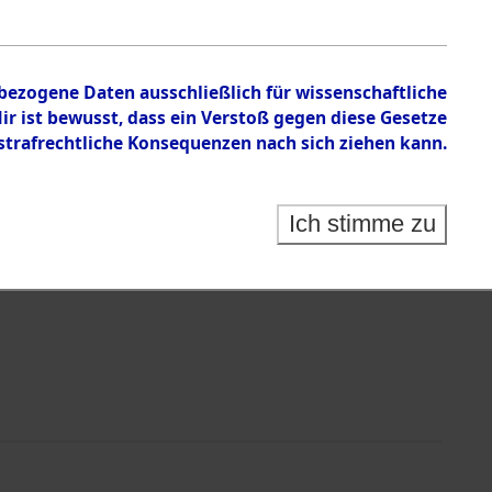
nbezogene Daten ausschließlich für wissenschaftliche
 ist bewusst, dass ein Verstoß gegen diese Gesetze
rafrechtliche Konsequenzen nach sich ziehen kann.
Identification of Unknown Dead - Cemeteries:
 der Identifizierung anhand von Häftlingsnummern:
s- und Ergebnisbogen des ITS - Records Branch - für
Ich stimme zu
rte Tote nach Friedhöfen auf den Stationen der
che.