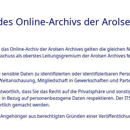
a
A
es Online-Archivs der Arolse
DIGITAL COLLEC
r das Online-Archiv der Arolsen Archives gelten die gleiche
ESCHREIBUNG
ARCHIVALE
ÜBERSICHT
BILD
sschuss als oberstes Leitungsgremium der Arolsen Archives 
Identification of Unknown D
e sensible Daten zu identifizierten oder identifizierbaren Pe
Weltanschauung, Mitgliedschaft in Gewerkschaften und Partei
 der Identifizierung anhand
antwortlich, dass Sie das Recht auf die Privatsphäre und sons
s- und Ergebnisbogen des IT
 in Bezug auf personenbezogene Daten respektieren. Der ITS k
rtlich gemacht werden.
erte Tote nach Friedhöfen auf
ls Angehöriger aus berechtigten Gründen einer Veröffentlic
che.
→
0004 (84612782)
→
0