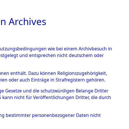
n Archives
TIONS ONLINE
n Nutzungsbedingungen wie bei einem Archivbesuch in
festgelegt und entsprechen nicht deutschem oder
ead - Cemeteries:
rsonen enthält. Dazu können Religionszugehörigkeit,
en oder auch Einträge in Strafregistern gehören.
 von Häftlingsnummern:
tige Gesetze und die schutzwürdigen Belange Dritter
S - Records Branch - für
ann nicht für Veröffentlichungen Dritter, die durch
 den Stationen der
hung bestimmter personenbezogener Daten nicht
009 (84612791)