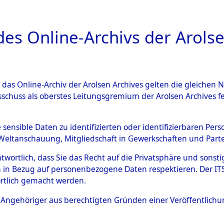
a
A
es Online-Archivs der Arolse
DIGITAL COLLEC
r das Online-Archiv der Arolsen Archives gelten die gleiche
ESCHREIBUNG
ARCHIVALE
ÜBERSICHT
BILD
sschuss als oberstes Leitungsgremium der Arolsen Archives 
Identification of Unknown D
e sensible Daten zu identifizierten oder identifizierbaren Pe
Weltanschauung, Mitgliedschaft in Gewerkschaften und Partei
 der Identifizierung anhand
antwortlich, dass Sie das Recht auf die Privatsphäre und sons
s- und Ergebnisbogen des IT
 in Bezug auf personenbezogene Daten respektieren. Der ITS k
rtlich gemacht werden.
erte Tote nach Friedhöfen auf
ls Angehöriger aus berechtigten Gründen einer Veröffentlic
che.
→
0005 (84612795)
→
0