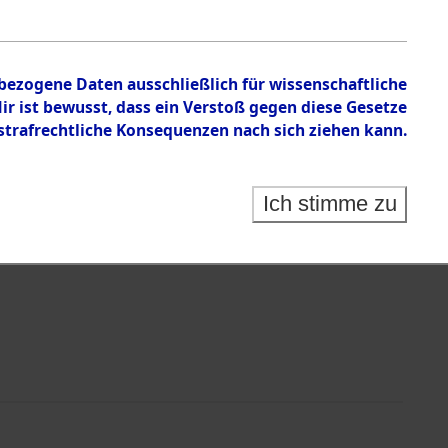
nbezogene Daten ausschließlich für wissenschaftliche
 ist bewusst, dass ein Verstoß gegen diese Gesetze
rafrechtliche Konsequenzen nach sich ziehen kann.
Identification of Unknown Dead - Cemeteries:
 der Identifizierung anhand von Häftlingsnummern:
s- und Ergebnisbogen des ITS - Records Branch - für
Ich stimme zu
rte Tote nach Friedhöfen auf den Stationen der
che.