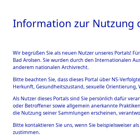
Information zur Nutzung d
Wir begrüßen Sie als neuen Nutzer unseres Portals! Fü
HOME
BESTANDSB
Bad Arolsen. Sie wurden durch den Internationalen Au
anderem nationalen Archivrecht.
BESTÄNDE
Attempted 
Bitte beachten Sie, dass dieses Portal über NS-Verfolgt
Herkunft, Gesundheitszustand, sexuelle Orientierung, 
Ergebnisse
1.
Inhaftierungsdoku
Als Nutzer dieses Portals sind Sie persönlich dafür ver
mente
Auswertung
oder Betroffener sowie allgemein anerkannte Praktiken
5. Verschiedenes
die Nutzung seiner Sammlungen erscheinen, verantwo
identifizi
5.3
Bitte
kontaktieren
Sie uns, wenn Sie beispielsweiser a
Todesmärsche
zustimmen.
5.3.1 Alliierte
Todesmärs
Erhebungen