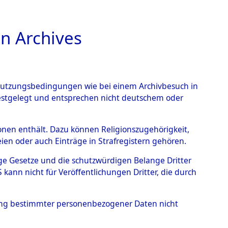
n Archives
TIONS ONLINE
n Nutzungsbedingungen wie bei einem Archivbesuch in
festgelegt und entsprechen nicht deutschem oder
ead - Cemeteries:
rsonen enthält. Dazu können Religionszugehörigkeit,
en oder auch Einträge in Strafregistern gehören.
 von Häftlingsnummern:
tige Gesetze und die schutzwürdigen Belange Dritter
S - Records Branch - für
ann nicht für Veröffentlichungen Dritter, die durch
 den Stationen der
hung bestimmter personenbezogener Daten nicht
005 (84612800)