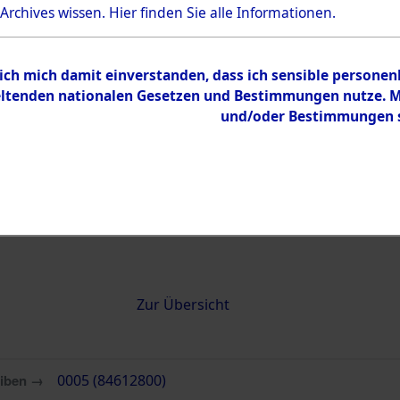
 Archives wissen.
Hier
finden Sie alle Informationen.
0005 (84612800)
 ich mich damit einverstanden, dass ich sensible persone
tenden nationalen Gesetzen und Bestimmungen nutze. Mir
und/oder Bestimmungen st
Übergeordnetes
Attempted 
Dokument
Ergebnisse
Auswertung
identifizie
Todesmärs
Inhalt
Zur Übersicht
eiben →
0005 (84612800)