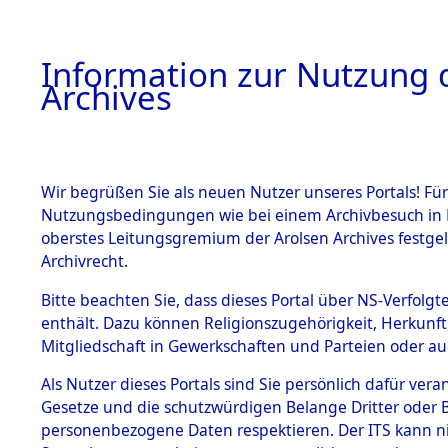
Information zur Nutzung d
Archives
HOME
BESTANDSBESCHREIBUNG
ARCHIVAL
Wir begrüßen Sie als neuen Nutzer unseres Portals! Für
Nutzungsbedingungen wie bei einem Archivbesuch in B
oberstes Leitungsgremium der Arolsen Archives festg
Archivrecht.
BESTÄNDE
Bitte beachten Sie, dass dieses Portal über NS-Verfolgte
Attempted 
enthält. Dazu können Religionszugehörigkeit, Herkunf
Mitgliedschaft in Gewerkschaften und Parteien oder auc
Dead - Cem
1.
Inhaftierungsdoku
mente
Als Nutzer dieses Portals sind Sie persönlich dafür vera
Identifizi
Gesetze und die schutzwürdigen Belange Dritter oder B
5. Verschiedenes
personenbezogene Daten respektieren. Der ITS kann nic
5.3