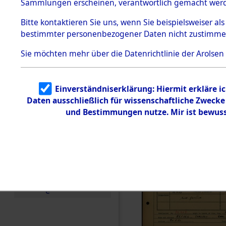
Häftlings
Sammlungen erscheinen, verantwortlich gemacht wer
Todesmärsche
Ergebnisbo
5.3.1 Alliierte
Bitte
kontaktieren
Sie uns, wenn Sie beispielsweiser al
Erhebungen
bestimmter personenbezogener Daten nicht zustimme
zu
Branch - fü
Todesmärsch
en
Sie möchten mehr über die Datenrichtlinie der Arolsen
Friedhöfen
5.3.2
Versuchte
Identifizierun
Todesmärs
Einverständniserklärung: Hiermit erkläre i
g
Daten ausschließlich für wissenschaftliche Zweck
5.3.3
0006 (846
Todesmärsch
und Bestimmungen nutze. Mir ist bewuss
e /
Identifikation
unbekannter
Toter
5.3.5
Grabermittlu
ng /
Friedhofsplän
e