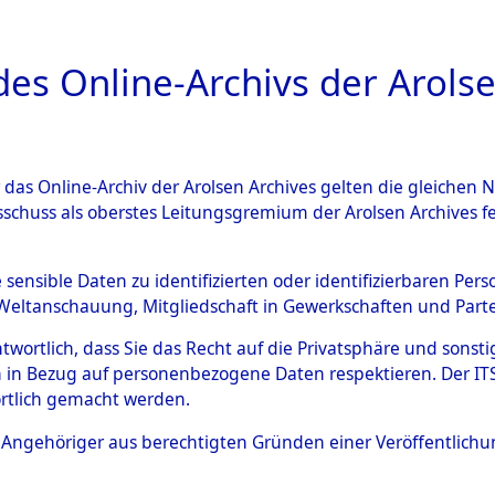
a
A
es Online-Archivs der Arolse
DIGITAL COLLEC
r das Online-Archiv der Arolsen Archives gelten die gleiche
ESCHREIBUNG
ARCHIVALE
ÜBERSICHT
BILD
sschuss als oberstes Leitungsgremium der Arolsen Archives 
Identification of Unknown D
e sensible Daten zu identifizierten oder identifizierbaren Pe
Weltanschauung, Mitgliedschaft in Gewerkschaften und Partei
 der Identifizierung anhand
antwortlich, dass Sie das Recht auf die Privatsphäre und sons
s- und Ergebnisbogen des IT
 in Bezug auf personenbezogene Daten respektieren. Der ITS k
rtlich gemacht werden.
erte Tote nach Friedhöfen auf
ls Angehöriger aus berechtigten Gründen einer Veröffentlic
che.
→
0008 (84612823)
→
0