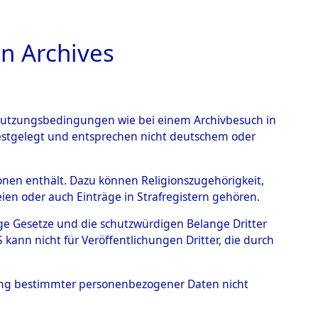
n Archives
TIONS ONLINE
n Nutzungsbedingungen wie bei einem Archivbesuch in
festgelegt und entsprechen nicht deutschem oder
ead - Cemeteries:
rsonen enthält. Dazu können Religionszugehörigkeit,
en oder auch Einträge in Strafregistern gehören.
 von Häftlingsnummern:
tige Gesetze und die schutzwürdigen Belange Dritter
S - Records Branch - für
ann nicht für Veröffentlichungen Dritter, die durch
 den Stationen der
hung bestimmter personenbezogener Daten nicht
002 (84612825)