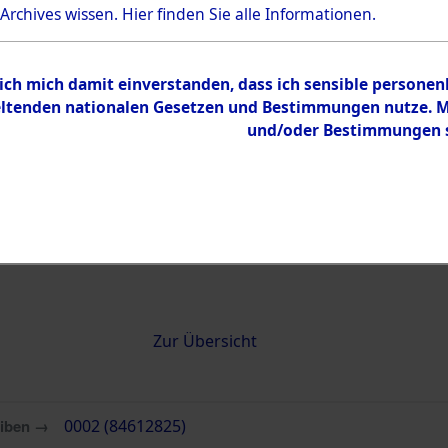
 Archives wissen.
Hier
finden Sie alle Informationen.
0002 (84612825)
 ich mich damit einverstanden, dass ich sensible persone
tenden nationalen Gesetzen und Bestimmungen nutze. Mir
und/oder Bestimmungen st
Übergeordnetes
Attempted 
Dokument
Ergebnisse
Auswertung
identifizie
Todesmärs
Inhalt
Zur Übersicht
eiben →
0002 (84612825)