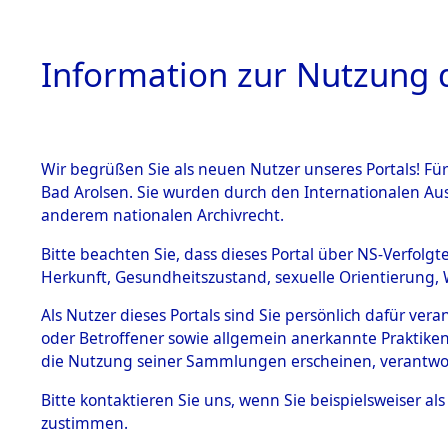
Information zur Nutzung d
Wir begrüßen Sie als neuen Nutzer unseres Portals! Fü
HOME
BESTANDSB
Bad Arolsen. Sie wurden durch den Internationalen Au
anderem nationalen Archivrecht.
BESTÄNDE
Attempted 
Bitte beachten Sie, dass dieses Portal über NS-Verfolgt
Herkunft, Gesundheitszustand, sexuelle Orientierung, 
Ergebnisse
1.
Inhaftierungsdoku
Als Nutzer dieses Portals sind Sie persönlich dafür ver
mente
Auswertung
oder Betroffener sowie allgemein anerkannte Praktiken
5. Verschiedenes
die Nutzung seiner Sammlungen erscheinen, verantwo
identifizi
5.3
Bitte
kontaktieren
Sie uns, wenn Sie beispielsweiser a
Todesmärsche
zustimmen.
5.3.1 Alliierte
Todesmärs
Erhebungen