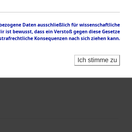
nbezogene Daten ausschließlich für wissenschaftliche
 ist bewusst, dass ein Verstoß gegen diese Gesetze
rafrechtliche Konsequenzen nach sich ziehen kann.
Identification of Unknown Dead - Cemeteries:
 der Identifizierung anhand von Häftlingsnummern:
s- und Ergebnisbogen des ITS - Records Branch - für
Ich stimme zu
rte Tote nach Friedhöfen auf den Stationen der
che.