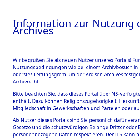
Information zur Nutzung d
Archives
HOME
BESTANDSBESCHREIBUNG
ARCHIVAL
Wir begrüßen Sie als neuen Nutzer unseres Portals! Für
Nutzungsbedingungen wie bei einem Archivbesuch in B
oberstes Leitungsgremium der Arolsen Archives festg
Archivrecht.
BESTÄNDE
Bitte beachten Sie, dass dieses Portal über NS-Verfolgte
Attempted 
enthält. Dazu können Religionszugehörigkeit, Herkunf
Mitgliedschaft in Gewerkschaften und Parteien oder auc
Dead - Cem
1.
Inhaftierungsdoku
mente
Als Nutzer dieses Portals sind Sie persönlich dafür vera
Identifizi
Gesetze und die schutzwürdigen Belange Dritter oder B
5. Verschiedenes
personenbezogene Daten respektieren. Der ITS kann nic
5.3