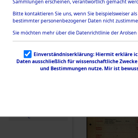
Häftlings
Sammlungen erscheinen, verantwortlich gemacht wer
Todesmärsche
Ergebnisbo
5.3.1 Alliierte
Bitte
kontaktieren
Sie uns, wenn Sie beispielsweiser al
Erhebungen
bestimmter personenbezogener Daten nicht zustimme
zu
Branch - fü
Todesmärsch
en
Sie möchten mehr über die Datenrichtlinie der Arolsen
Friedhöfen
5.3.2
Versuchte
Identifizierun
Todesmärs
Einverständniserklärung: Hiermit erkläre i
g
Daten ausschließlich für wissenschaftliche Zweck
5.3.3
0003 (846
Todesmärsch
und Bestimmungen nutze. Mir ist bewuss
e /
Identifikation
unbekannter
Toter
5.3.5
Grabermittlu
ng /
Friedhofsplän
e