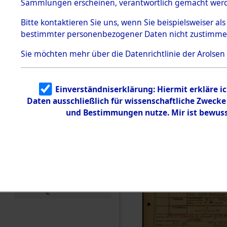
Häftlings
Sammlungen erscheinen, verantwortlich gemacht wer
Todesmärsche
Ergebnisbo
5.3.1 Alliierte
Bitte
kontaktieren
Sie uns, wenn Sie beispielsweiser al
Erhebungen
bestimmter personenbezogener Daten nicht zustimme
zu
Branch - fü
Todesmärsch
en
Sie möchten mehr über die Datenrichtlinie der Arolsen
Friedhöfen
5.3.2
Versuchte
Identifizierun
Todesmärs
Einverständniserklärung: Hiermit erkläre i
g
Daten ausschließlich für wissenschaftliche Zweck
5.3.3
0106 (846
Todesmärsch
und Bestimmungen nutze. Mir ist bewuss
e /
Identifikation
unbekannter
Toter
5.3.5
Grabermittlu
ng /
Friedhofsplän
e