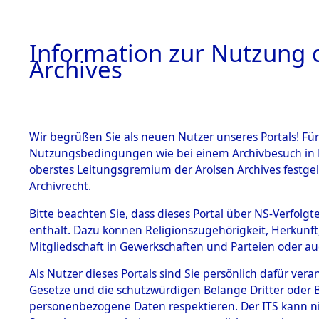
Information zur Nutzung d
Archives
HOME
BESTANDSBESCHREIBUNG
ARCHIVAL
Wir begrüßen Sie als neuen Nutzer unseres Portals! Für
Nutzungsbedingungen wie bei einem Archivbesuch in B
oberstes Leitungsgremium der Arolsen Archives festg
Archivrecht.
BESTÄNDE
Bitte beachten Sie, dass dieses Portal über NS-Verfolgte
Attempted 
enthält. Dazu können Religionszugehörigkeit, Herkunf
Mitgliedschaft in Gewerkschaften und Parteien oder auc
Dead - Cem
1.
Inhaftierungsdoku
mente
Als Nutzer dieses Portals sind Sie persönlich dafür vera
Identifizi
Gesetze und die schutzwürdigen Belange Dritter oder B
5. Verschiedenes
personenbezogene Daten respektieren. Der ITS kann nic
5.3