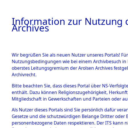
Information zur Nutzung d
Archives
HOME
BESTANDSBESCHREIBUNG
ARCHIVAL
Wir begrüßen Sie als neuen Nutzer unseres Portals! Für
Nutzungsbedingungen wie bei einem Archivbesuch in B
oberstes Leitungsgremium der Arolsen Archives festg
Archivrecht.
BESTÄNDE
Bitte beachten Sie, dass dieses Portal über NS-Verfolgte
Attempted 
enthält. Dazu können Religionszugehörigkeit, Herkunf
Mitgliedschaft in Gewerkschaften und Parteien oder auc
Dead - Cem
1.
Inhaftierungsdoku
mente
Als Nutzer dieses Portals sind Sie persönlich dafür vera
Identifizi
Gesetze und die schutzwürdigen Belange Dritter oder B
5. Verschiedenes
personenbezogene Daten respektieren. Der ITS kann nic
5.3