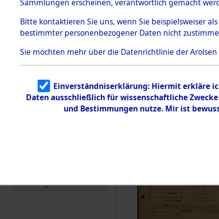
Häftlings
Sammlungen erscheinen, verantwortlich gemacht wer
Todesmärsche
Ergebnisbo
5.3.1 Alliierte
Bitte
kontaktieren
Sie uns, wenn Sie beispielsweiser al
Erhebungen
bestimmter personenbezogener Daten nicht zustimme
zu
Branch - fü
Todesmärsch
en
Sie möchten mehr über die Datenrichtlinie der Arolsen
Friedhöfen
5.3.2
Versuchte
Identifizierun
Todesmärs
Einverständniserklärung: Hiermit erkläre i
g
Daten ausschließlich für wissenschaftliche Zweck
5.3.3
0124 (846
Todesmärsch
und Bestimmungen nutze. Mir ist bewuss
e /
Identifikation
unbekannter
Toter
5.3.5
Grabermittlu
ng /
Friedhofsplän
e