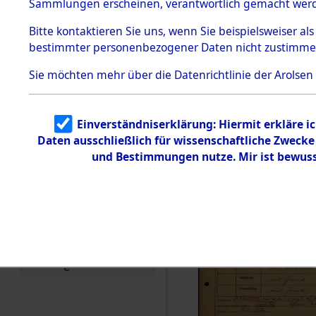
Häftlings
Sammlungen erscheinen, verantwortlich gemacht wer
Todesmärsche
Ergebnisbo
5.3.1 Alliierte
Bitte
kontaktieren
Sie uns, wenn Sie beispielsweiser al
Erhebungen
bestimmter personenbezogener Daten nicht zustimme
zu
Branch - fü
Todesmärsch
en
Sie möchten mehr über die Datenrichtlinie der Arolsen
Friedhöfen
5.3.2
Versuchte
Identifizierun
Todesmärs
Einverständniserklärung: Hiermit erkläre i
g
Daten ausschließlich für wissenschaftliche Zweck
5.3.3
0127 (846
Todesmärsch
und Bestimmungen nutze. Mir ist bewuss
e /
Identifikation
unbekannter
Toter
5.3.5
Grabermittlu
ng /
Friedhofsplän
e