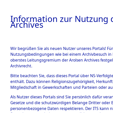
Information zur Nutzung d
Archives
HOME
BESTANDSBESCHREIBUNG
ARCHIVAL
Wir begrüßen Sie als neuen Nutzer unseres Portals! Für
Nutzungsbedingungen wie bei einem Archivbesuch in B
oberstes Leitungsgremium der Arolsen Archives festg
Archivrecht.
BESTÄNDE
Bitte beachten Sie, dass dieses Portal über NS-Verfolgte
Attempted 
enthält. Dazu können Religionszugehörigkeit, Herkunf
Mitgliedschaft in Gewerkschaften und Parteien oder auc
Dead - Cem
1.
Inhaftierungsdoku
mente
Als Nutzer dieses Portals sind Sie persönlich dafür vera
Identifizi
Gesetze und die schutzwürdigen Belange Dritter oder B
5. Verschiedenes
personenbezogene Daten respektieren. Der ITS kann nic
5.3