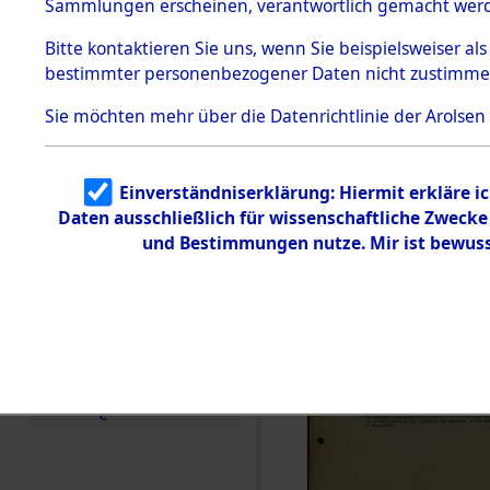
Häftlings
Sammlungen erscheinen, verantwortlich gemacht wer
Todesmärsche
Ergebnisbo
5.3.1 Alliierte
Bitte
kontaktieren
Sie uns, wenn Sie beispielsweiser al
Erhebungen
bestimmter personenbezogener Daten nicht zustimme
zu
Branch - fü
Todesmärsch
en
Sie möchten mehr über die Datenrichtlinie der Arolsen
Friedhöfen
5.3.2
Versuchte
Identifizierun
Todesmärs
Einverständniserklärung: Hiermit erkläre i
g
Daten ausschließlich für wissenschaftliche Zweck
5.3.3
0002 (846
Todesmärsch
und Bestimmungen nutze. Mir ist bewuss
e /
Identifikation
unbekannter
Toter
5.3.5
Grabermittlu
ng /
Friedhofsplän
e