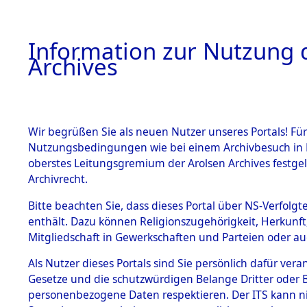
Information zur Nutzung d
Archives
HOME
BESTANDSBESCHREIBUNG
ARCHIVAL
Wir begrüßen Sie als neuen Nutzer unseres Portals! Für
Nutzungsbedingungen wie bei einem Archivbesuch in B
oberstes Leitungsgremium der Arolsen Archives festg
Archivrecht.
BESTÄNDE
Bitte beachten Sie, dass dieses Portal über NS-Verfolgte
Attempted 
enthält. Dazu können Religionszugehörigkeit, Herkunf
Mitgliedschaft in Gewerkschaften und Parteien oder auc
Dead - Cem
1.
Inhaftierungsdoku
mente
Als Nutzer dieses Portals sind Sie persönlich dafür vera
Identifizi
Gesetze und die schutzwürdigen Belange Dritter oder B
5. Verschiedenes
personenbezogene Daten respektieren. Der ITS kann nic
5.3