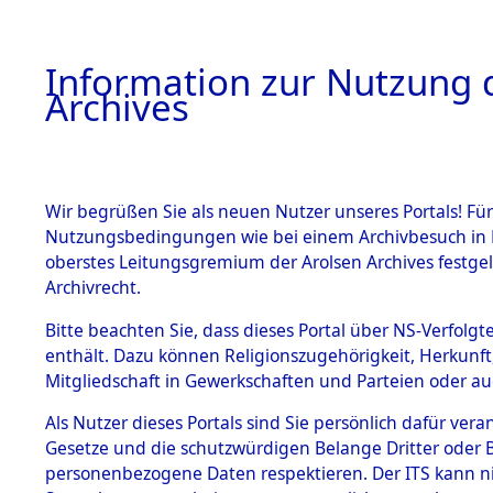
Information zur Nutzung d
Archives
HOME
BESTANDSBESCHREIBUNG
ARCHIVAL
Wir begrüßen Sie als neuen Nutzer unseres Portals! Für
Nutzungsbedingungen wie bei einem Archivbesuch in B
oberstes Leitungsgremium der Arolsen Archives festg
Archivrecht.
BESTÄNDE
Bitte beachten Sie, dass dieses Portal über NS-Verfolgte
Attempted 
enthält. Dazu können Religionszugehörigkeit, Herkunf
Mitgliedschaft in Gewerkschaften und Parteien oder auc
Dead - Cem
1.
Inhaftierungsdoku
mente
Als Nutzer dieses Portals sind Sie persönlich dafür vera
Identifizi
Gesetze und die schutzwürdigen Belange Dritter oder B
5. Verschiedenes
personenbezogene Daten respektieren. Der ITS kann nic
5.3