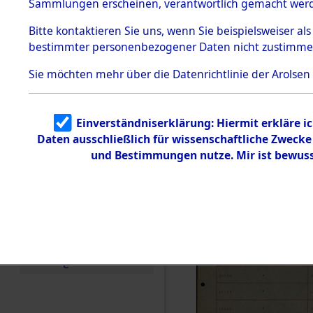
Häftlings
Sammlungen erscheinen, verantwortlich gemacht wer
Todesmärsche
Ergebnisbo
5.3.1 Alliierte
Bitte
kontaktieren
Sie uns, wenn Sie beispielsweiser al
Erhebungen
bestimmter personenbezogener Daten nicht zustimme
zu
Branch - fü
Todesmärsch
en
Sie möchten mehr über die Datenrichtlinie der Arolsen
Friedhöfen
5.3.2
Versuchte
Identifizierun
Todesmärs
Einverständniserklärung: Hiermit erkläre i
g
Daten ausschließlich für wissenschaftliche Zweck
5.3.3
0014 (846
Todesmärsch
und Bestimmungen nutze. Mir ist bewuss
e /
Identifikation
unbekannter
Toter
5.3.5
Grabermittlu
ng /
Friedhofsplän
e