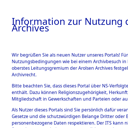
Information zur Nutzung d
Archives
HOME
BESTANDSBESCHREIBUNG
ARCHIVAL
Wir begrüßen Sie als neuen Nutzer unseres Portals! Für
Nutzungsbedingungen wie bei einem Archivbesuch in B
oberstes Leitungsgremium der Arolsen Archives festg
Archivrecht.
BESTÄNDE
Bitte beachten Sie, dass dieses Portal über NS-Verfolgte
Attempted 
enthält. Dazu können Religionszugehörigkeit, Herkunf
Mitgliedschaft in Gewerkschaften und Parteien oder auc
Dead - Cem
1.
Inhaftierungsdoku
mente
Als Nutzer dieses Portals sind Sie persönlich dafür vera
Identifizi
Gesetze und die schutzwürdigen Belange Dritter oder B
5. Verschiedenes
personenbezogene Daten respektieren. Der ITS kann nic
5.3