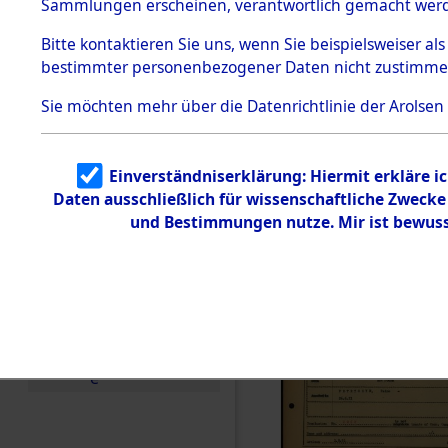
Häftlings
Sammlungen erscheinen, verantwortlich gemacht wer
Todesmärsche
Ergebnisbo
5.3.1 Alliierte
Bitte
kontaktieren
Sie uns, wenn Sie beispielsweiser al
Erhebungen
bestimmter personenbezogener Daten nicht zustimme
zu
Branch - fü
Todesmärsch
en
Sie möchten mehr über die Datenrichtlinie der Arolsen
Friedhöfen
5.3.2
Versuchte
Identifizierun
Todesmärs
Einverständniserklärung: Hiermit erkläre i
g
Daten ausschließlich für wissenschaftliche Zweck
5.3.3
0027 (846
Todesmärsch
und Bestimmungen nutze. Mir ist bewuss
e /
Identifikation
unbekannter
Toter
5.3.5
Grabermittlu
ng /
Friedhofsplän
e