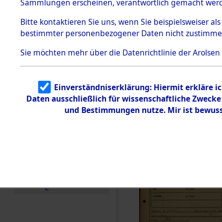
Häftlings
Sammlungen erscheinen, verantwortlich gemacht wer
Todesmärsche
Ergebnisbo
5.3.1 Alliierte
Bitte
kontaktieren
Sie uns, wenn Sie beispielsweiser al
Erhebungen
bestimmter personenbezogener Daten nicht zustimme
zu
Branch - fü
Todesmärsch
en
Sie möchten mehr über die Datenrichtlinie der Arolsen
Friedhöfen
5.3.2
Versuchte
Identifizierun
Todesmärs
Einverständniserklärung: Hiermit erkläre i
g
Daten ausschließlich für wissenschaftliche Zweck
5.3.3
0060 (846
Todesmärsch
und Bestimmungen nutze. Mir ist bewuss
e /
Identifikation
unbekannter
Toter
5.3.5
Grabermittlu
ng /
Friedhofsplän
e