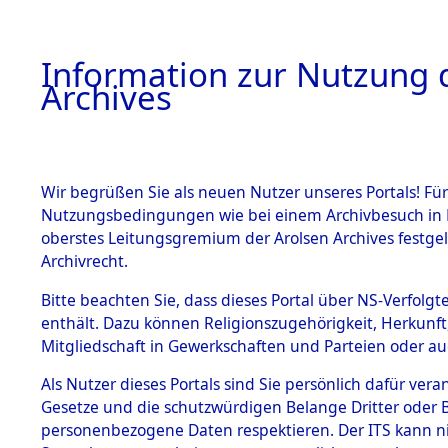
Information zur Nutzung d
Archives
HOME
BESTANDSBESCHREIBUNG
ARCHIVAL
Wir begrüßen Sie als neuen Nutzer unseres Portals! Für
Nutzungsbedingungen wie bei einem Archivbesuch in B
oberstes Leitungsgremium der Arolsen Archives festg
Archivrecht.
BESTÄNDE
Bitte beachten Sie, dass dieses Portal über NS-Verfolgte
Attempted 
enthält. Dazu können Religionszugehörigkeit, Herkunf
Mitgliedschaft in Gewerkschaften und Parteien oder auc
Dead - Cem
1.
Inhaftierungsdoku
mente
Als Nutzer dieses Portals sind Sie persönlich dafür vera
Identifizi
Gesetze und die schutzwürdigen Belange Dritter oder B
5. Verschiedenes
personenbezogene Daten respektieren. Der ITS kann nic
5.3