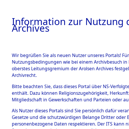
Information zur Nutzung d
Archives
HOME
BESTANDSBESCHREIBUNG
ARCHIVAL
Wir begrüßen Sie als neuen Nutzer unseres Portals! Für
Nutzungsbedingungen wie bei einem Archivbesuch in B
oberstes Leitungsgremium der Arolsen Archives festg
Archivrecht.
BESTÄNDE
Bitte beachten Sie, dass dieses Portal über NS-Verfolgte
Attempted 
enthält. Dazu können Religionszugehörigkeit, Herkunf
Mitgliedschaft in Gewerkschaften und Parteien oder auc
Dead - Cem
1.
Inhaftierungsdoku
mente
Als Nutzer dieses Portals sind Sie persönlich dafür vera
Identifizi
Gesetze und die schutzwürdigen Belange Dritter oder B
5. Verschiedenes
personenbezogene Daten respektieren. Der ITS kann nic
5.3