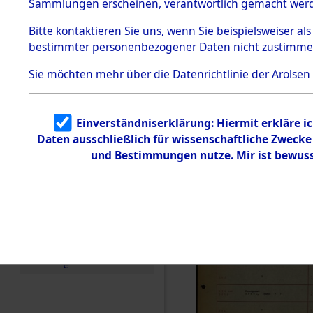
Häftlings
Sammlungen erscheinen, verantwortlich gemacht wer
Todesmärsche
Ergebnisbo
5.3.1 Alliierte
Bitte
kontaktieren
Sie uns, wenn Sie beispielsweiser al
Erhebungen
bestimmter personenbezogener Daten nicht zustimme
zu
Branch - fü
Todesmärsch
en
Sie möchten mehr über die Datenrichtlinie der Arolsen
Friedhöfen
5.3.2
Versuchte
Identifizierun
Todesmärs
Einverständniserklärung: Hiermit erkläre i
g
Daten ausschließlich für wissenschaftliche Zweck
5.3.3
(84613237
Todesmärsch
und Bestimmungen nutze. Mir ist bewuss
e /
Identifikation
unbekannter
Toter
5.3.5
Grabermittlu
ng /
Friedhofsplän
e