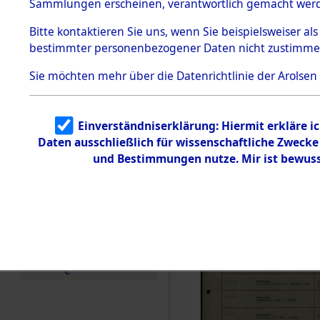
Häftlings
Sammlungen erscheinen, verantwortlich gemacht wer
Todesmärsche
Ergebnisbo
5.3.1 Alliierte
Bitte
kontaktieren
Sie uns, wenn Sie beispielsweiser al
Erhebungen
bestimmter personenbezogener Daten nicht zustimme
zu
Branch - fü
Todesmärsch
en
Sie möchten mehr über die Datenrichtlinie der Arolsen
Friedhöfen
5.3.2
Versuchte
Identifizierun
Todesmärs
Einverständniserklärung: Hiermit erkläre i
g
Daten ausschließlich für wissenschaftliche Zweck
5.3.3
(84613237
Todesmärsch
und Bestimmungen nutze. Mir ist bewuss
e /
Identifikation
unbekannter
Toter
5.3.5
Grabermittlu
ng /
Friedhofsplän
e