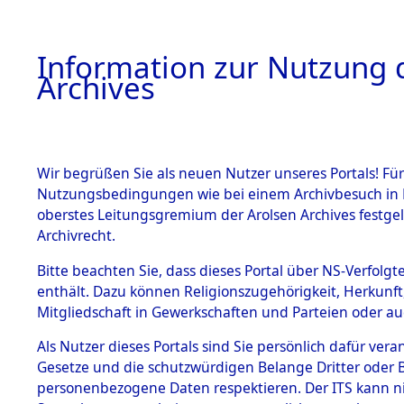
Information zur Nutzung d
Archives
HOME
BESTANDSBESCHREIBUNG
ARCHIVAL
Wir begrüßen Sie als neuen Nutzer unseres Portals! Für
Nutzungsbedingungen wie bei einem Archivbesuch in B
oberstes Leitungsgremium der Arolsen Archives festg
Archivrecht.
BESTÄNDE
Bitte beachten Sie, dass dieses Portal über NS-Verfolgte
Attempted 
enthält. Dazu können Religionszugehörigkeit, Herkunf
Mitgliedschaft in Gewerkschaften und Parteien oder auc
Dead - Cem
1.
Inhaftierungsdoku
mente
Als Nutzer dieses Portals sind Sie persönlich dafür vera
Identifizi
Gesetze und die schutzwürdigen Belange Dritter oder B
5. Verschiedenes
personenbezogene Daten respektieren. Der ITS kann nic
5.3