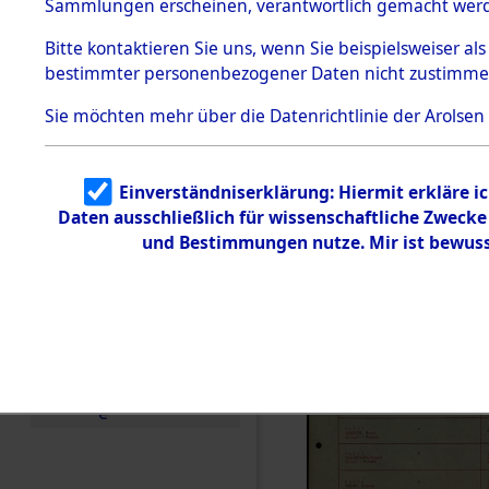
Häftlings
Sammlungen erscheinen, verantwortlich gemacht wer
Todesmärsche
Ergebnisbo
5.3.1 Alliierte
Bitte
kontaktieren
Sie uns, wenn Sie beispielsweiser al
Erhebungen
bestimmter personenbezogener Daten nicht zustimme
zu
Branch - fü
Todesmärsch
en
Sie möchten mehr über die Datenrichtlinie der Arolsen
Friedhöfen
5.3.2
Versuchte
Identifizierun
Todesmärs
Einverständniserklärung: Hiermit erkläre i
g
Daten ausschließlich für wissenschaftliche Zweck
5.3.3
(84613237
Todesmärsch
und Bestimmungen nutze. Mir ist bewuss
e /
Identifikation
unbekannter
Toter
5.3.5
Grabermittlu
ng /
Friedhofsplän
e