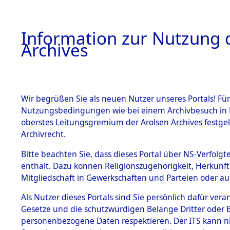
Information zur Nutzung d
Archives
HOME
BESTANDSBESCHREIBUNG
ARCHIVAL
Wir begrüßen Sie als neuen Nutzer unseres Portals! Für
Nutzungsbedingungen wie bei einem Archivbesuch in B
oberstes Leitungsgremium der Arolsen Archives festg
Archivrecht.
BESTÄNDE
Bitte beachten Sie, dass dieses Portal über NS-Verfolgte
Attempted 
enthält. Dazu können Religionszugehörigkeit, Herkunf
Mitgliedschaft in Gewerkschaften und Parteien oder auc
Dead - Cem
1.
Inhaftierungsdoku
mente
Als Nutzer dieses Portals sind Sie persönlich dafür vera
Identifizi
Gesetze und die schutzwürdigen Belange Dritter oder B
5. Verschiedenes
personenbezogene Daten respektieren. Der ITS kann nic
5.3