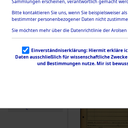
Häftlings
Sammlungen erscheinen, verantwortlich gemacht wer
Todesmärsche
Ergebnisbo
5.3.1 Alliierte
Bitte
kontaktieren
Sie uns, wenn Sie beispielsweiser al
Erhebungen
bestimmter personenbezogener Daten nicht zustimme
zu
Branch - fü
Todesmärsch
en
Sie möchten mehr über die Datenrichtlinie der Arolsen
Friedhöfen
5.3.2
Versuchte
Identifizierun
Todesmärs
Einverständniserklärung: Hiermit erkläre i
g
Daten ausschließlich für wissenschaftliche Zweck
5.3.3
(84613237
Todesmärsch
und Bestimmungen nutze. Mir ist bewuss
e /
Identifikation
unbekannter
Toter
5.3.5
Grabermittlu
ng /
Friedhofsplän
e