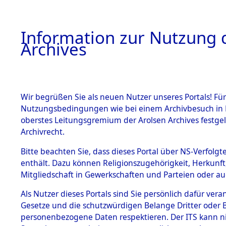
Information zur Nutzung d
Archives
HOME
BESTANDSBESCHREIBUNG
ARCHIVAL
Wir begrüßen Sie als neuen Nutzer unseres Portals! Für
Nutzungsbedingungen wie bei einem Archivbesuch in B
oberstes Leitungsgremium der Arolsen Archives festg
Archivrecht.
BESTÄNDE
Bitte beachten Sie, dass dieses Portal über NS-Verfolgte
Attempted 
enthält. Dazu können Religionszugehörigkeit, Herkunf
Mitgliedschaft in Gewerkschaften und Parteien oder auc
Dead - Cem
1.
Inhaftierungsdoku
mente
Als Nutzer dieses Portals sind Sie persönlich dafür vera
Identifizi
Gesetze und die schutzwürdigen Belange Dritter oder B
5. Verschiedenes
personenbezogene Daten respektieren. Der ITS kann nic
5.3